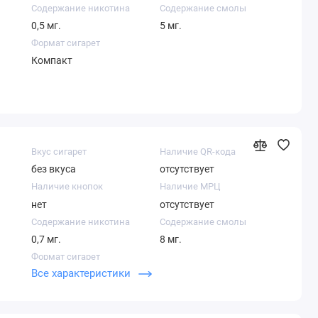
Содержание никотина
Содержание смолы
0,5 мг.
5 мг.
Формат сигарет
Компакт
Вкус сигарет
Наличие QR-кода
без вкуса
отсутствует
Наличие кнопок
Наличие МРЦ
нет
отсутствует
Содержание никотина
Содержание смолы
0,7 мг.
8 мг.
Формат сигарет
Все характеристики
Компакт