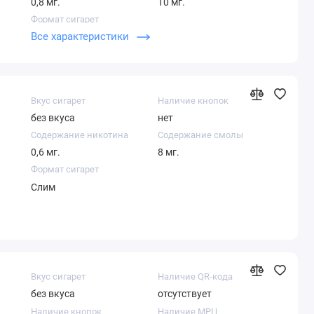
0,8 мг.
10 мг.
Формат сигарет
Все характеристики
Кинг сайз
Вкус сигарет
Наличие кнопок
без вкуса
нет
Содержание никотина
Содержание смолы
0,6 мг.
8 мг.
Формат сигарет
Слим
Вкус сигарет
Наличие QR-кода
без вкуса
отсутствует
Наличие кнопок
Наличие МРЦ