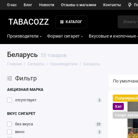
О нас
Блог
Новости
Отзывы о магазине
Контакты
П
TABACOZZ
КАТАЛОГ
Производители
Формат сигарет
Вкусовые и кнопочные
Беларусь
55 товаров
Главная
Сигареты
Производители
Беларусь
Фильтр
АКЦИЗНАЯ МАРКА
Популярны
отсутствует
2
Хит
ВКУС СИГАРЕТ
Скоро зако
без вкуса
23
вино
2