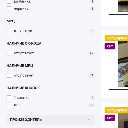
клубника
1
черника
1
МРЦ
отсутствует
2
Популярны
НАЛИЧИЕ QR-КОДА
Хит
отсутствует
47
НАЛИЧИЕ МРЦ
отсутствует
47
НАЛИЧИЕ КНОПОК
1 кнопка
2
нет
26
Популярны
Хит
ПРОИЗВОДИТЕЛЬ