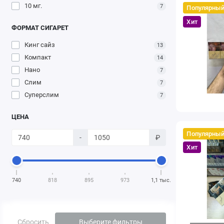
10 мг.
7
Популярны
Хит
ФОРМАТ СИГАРЕТ
Кинг сайз
13
Компакт
14
Нано
7
Слим
7
Суперслим
7
ЦЕНА
Популярны
-
₽
Хит
740
818
895
973
1,1 тыс.
Сбросить
Выберите фильтры