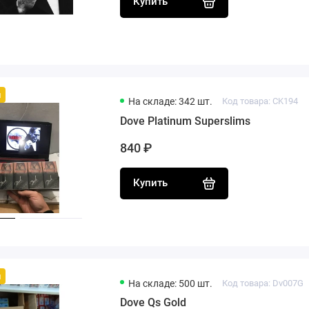
Купить
й
На складе: 342 шт.
Код товара: CK194
Dove Platinum Superslims
840 ₽
Купить
й
На складе: 500 шт.
Код товара: Dv007G
Dove Qs Gold