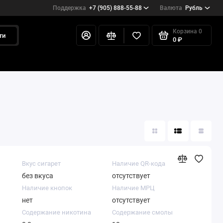
Поддержка
+7 (905) 888-55-88
Валюта
Рубль
Корзина
0
ти
0 ₽
Вкус сигарет
Наличие QR-кода
без вкуса
отсутствует
Наличие кнопок
Наличие МРЦ
нет
отсутствует
Содержание никотина
Содержание смолы