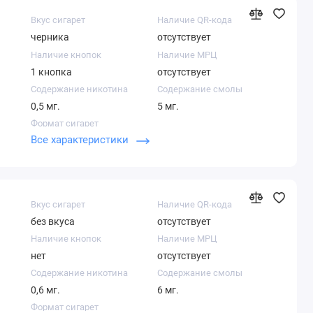
Вкус сигарет
Наличие QR-кода
черника
отсутствует
Наличие кнопок
Наличие МРЦ
1 кнопка
отсутствует
Содержание никотина
Содержание смолы
0,5 мг.
5 мг.
Формат сигарет
Все характеристики
Компакт
Вкус сигарет
Наличие QR-кода
без вкуса
отсутствует
Наличие кнопок
Наличие МРЦ
нет
отсутствует
Содержание никотина
Содержание смолы
0,6 мг.
6 мг.
Формат сигарет