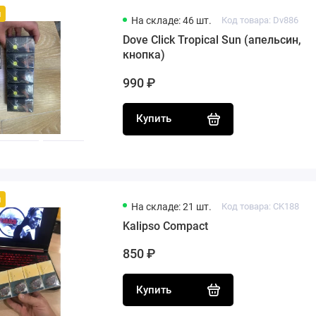
й
На складе: 46 шт.
Код товара: Dv886
Dove Сlick Tropical Sun (апельсин,
кнопка)
990 ₽
Купить
й
На складе: 21 шт.
Код товара: CK188
Kalipso Compact
850 ₽
Купить