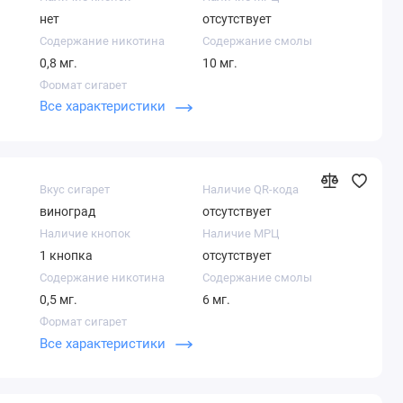
нет
отсутствует
Содержание никотина
Содержание смолы
0,8 мг.
10 мг.
Формат сигарет
Все характеристики
Слим
Вкус сигарет
Наличие QR-кода
виноград
отсутствует
Наличие кнопок
Наличие МРЦ
1 кнопка
отсутствует
Содержание никотина
Содержание смолы
0,5 мг.
6 мг.
Формат сигарет
Все характеристики
Компакт