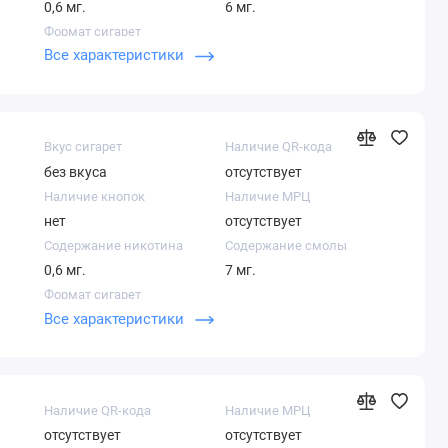
0,6 мг.
6 мг.
Формат сигарет
Все характеристики
Нано
Вкус сигарет
Наличие QR-кода
без вкуса
отсутствует
Наличие кнопок
Наличие МРЦ
нет
отсутствует
Содержание никотина
Содержание смолы
0,6 мг.
7 мг.
Формат сигарет
Все характеристики
Суперслим
Наличие QR-кода
Наличие МРЦ
отсутствует
отсутствует