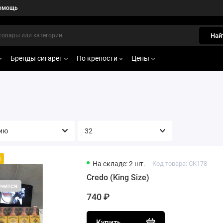
омощь
Най
Бренды сигарет
По крепости
Цены
й
На складе: 2 шт.
Код товара: CK178
Credo (King Size)
нчится
740 ₽
Купить