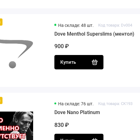
й
На складе: 48 шт.
Код товара: Dv004
Dove Menthol Superslims (ментол)
900 ₽
Купить
й
На складе: 76 шт.
Код товара: CK193
Dove Nano Platinum
830 ₽