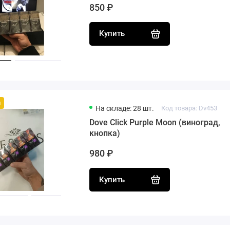
850 ₽
Купить
й
На складе: 28 шт.
Код товара: Dv453
Dove Click Purple Moon (виноград,
кнопка)
980 ₽
Купить