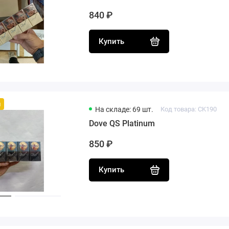
840 ₽
Купить
й
На складе: 69 шт.
Код товара: CK190
Dove QS Platinum
850 ₽
Купить