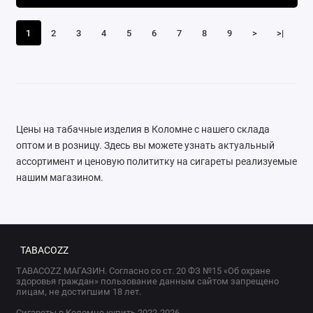
1
2
3
4
5
6
7
8
9
>
>|
Цены на табачные изделия в Коломне с нашего склада
оптом и в розницу. Здесь вы можете узнать актуальный
ассортимент и ценовую полититку на сигареты реализуемые
нашим магазином.
TABACOZZ
TABACOZZ МАГАЗИН. Согласно со ст. 20 ФЗ №15 «Об охране
здоровья граждан» пользование данным сайтом запрещено
лицам, не достигшим 18 лет.
Сигареты в Коломне купить 2022-2026