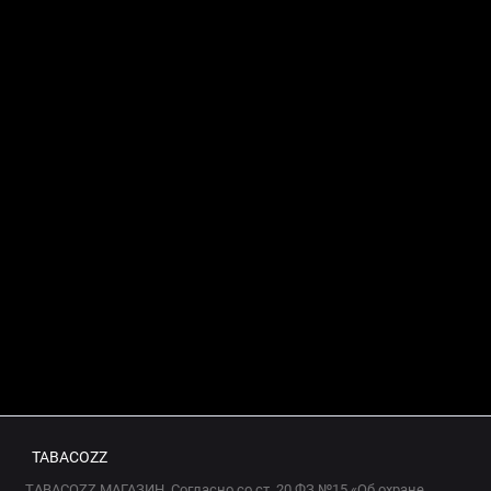
TABACOZZ
TABACOZZ МАГАЗИН. Согласно со ст. 20 ФЗ №15 «Об охране