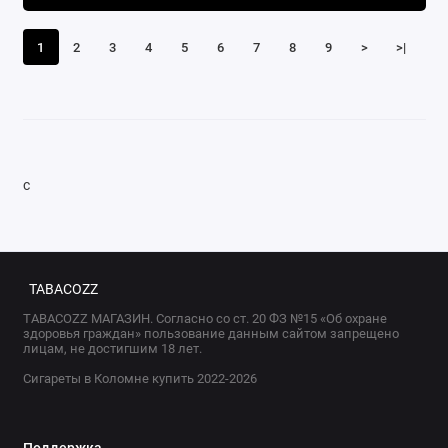
1
2
3
4
5
6
7
8
9
>
>|
с
TABACOZZ
TABACOZZ МАГАЗИН. Согласно со ст. 20 ФЗ №15 «Об охране
здоровья граждан» пользование данным сайтом запрещено
лицам, не достигшим 18 лет.
Сигареты в Коломне купить 2022-2026