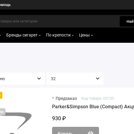
омощь
Най
Бренды сигарет
По крепости
Цены
й
Предзаказ
Код товара: CK135
Parker&Simpson Blue (Compact) Акц
ии
930 ₽
Купить