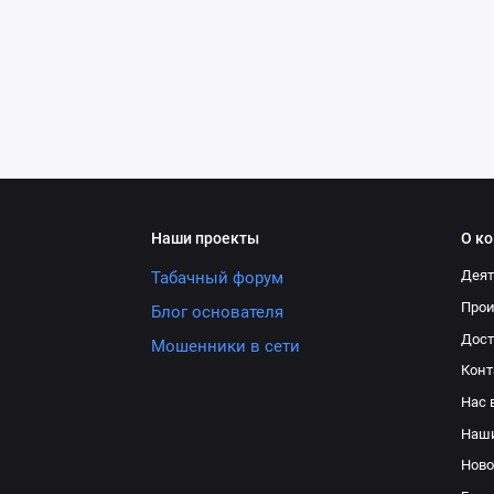
Наши проекты
О к
Деят
Табачный форум
Про
Блог основателя
Дост
Мошенники в сети
Конт
Нас 
Наш
Ново