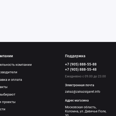
омпании
Поддержка
+7 (905) 888-55-88
ельность компании
+7 (905) 888-55-48
изводители
Ежедневно с 09.00 до 23.00
авка и оплата
Электронная почта
акты
zakaz@zakazsigaret.info
выбирают
Адрес магазина
и проекты
Московская область,
сти
Коломна, ул. Девичье Поле,
30