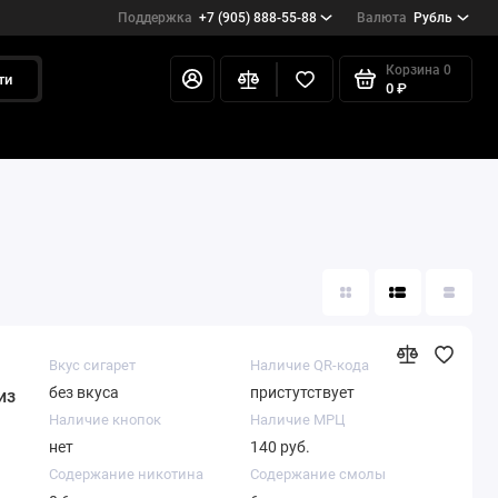
Поддержка
+7 (905) 888-55-88
Валюта
Рубль
Корзина
0
ти
0 ₽
Вкус сигарет
Наличие QR-кода
без вкуса
пристутствует
из
Наличие кнопок
Наличие МРЦ
нет
140 руб.
Содержание никотина
Содержание смолы