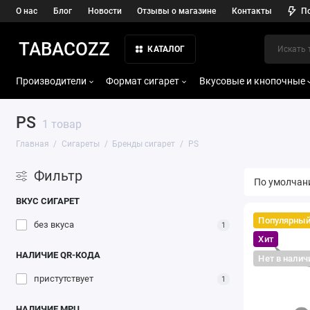
О нас
Блог
Новости
Отзывы о магазине
Контакты
П
TABACOZZ
КАТАЛОГ
Производители
Формат сигарет
Вкусовые и кнопочные
PS
1 товар
Главная
Сигареты
Бренды сигарет
PS
Фильтр
ВКУС СИГАРЕТ
Популярны
без вкуса
1
Хит
НАЛИЧИЕ QR-КОДА
Нет в налич
пристутствует
1
НАЛИЧИЕ МРЦ