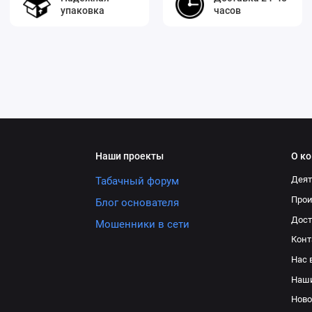
упаковка
часов
Наши проекты
О к
Деят
Табачный форум
Про
Блог основателя
Дост
Мошенники в сети
Конт
Нас 
Наш
Ново