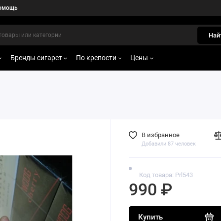
омощь
Най
Бренды сигарет
По крепости
Цены
В избранное
Добавили 87 человек
Код товара: Prl543
990 ₽
Купить