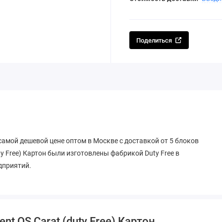
Поделиться
о самой дешевой цене оптом в Москве с доставкой от 5 блоков
ty Free) Картон были изготовлены фабрикой Duty Free в
дприятий.
nt QS Carat (duty Free) Картон