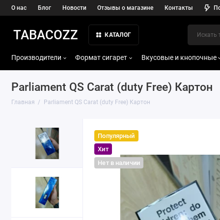
О нас
Блог
Новости
Отзывы о магазине
Контакты
П
TABACOZZ
КАТАЛОГ
Производители
Формат сигарет
Вкусовые и кнопочные
Parliament QS Carat (duty Free) Картон
Главная
Parliament QS Carat (duty Free) Картон
Популярный
Хит
Нет в наличии