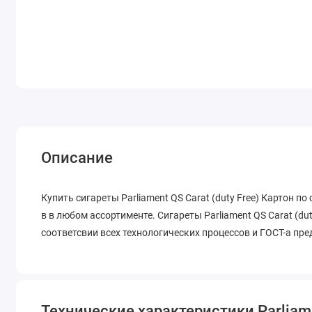
Описание
Купить сигареты Parliament QS Carat (duty Free) Картон п
в в любом ассортименте. Сигареты Parliament QS Carat (du
соответсвии всех технологических процессов и ГОСТ-а пре
Технические характеристики Parliame