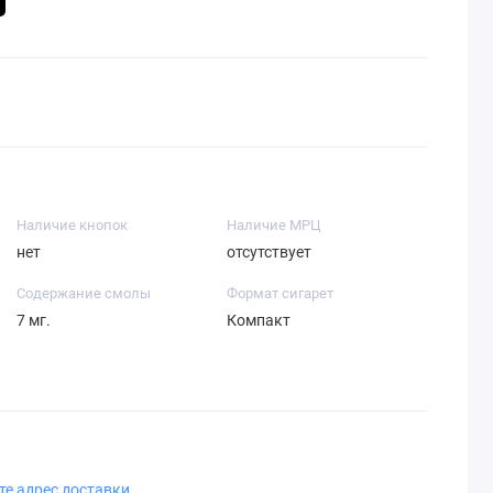
Наличие кнопок
Наличие МРЦ
нет
отсутствует
Содержание смолы
Формат сигарет
7 мг.
Компакт
те адрес доставки