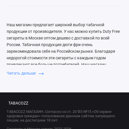
Наш магазин предлагает широкий выбор табачной
продукции от производителя. У нас можно купить Duty Free
сигареты в Москве оптом дешево с доставкой по всей
России. Табачная продукция дюти фри очень
зарекомендовала себя на Российском рынке. Благодаря
недорогой стоимости эти сигареты с каждым годом
привлекают все больше потребителей. Наш магазин
предлагает более 30 видов сигарет от нано формата до кинг
Читать дальше
сайз размера. Минимальный заказ составляет от 5 блоков
сигарет любой марки.
В интернет-магазине теперь можно заказывать сигареты из
зоны Duty Free, где предлагается широкий ассортимент
TABACOZZ
качественной продукции. Каждый любитель курения найдет
TABACOZZ МАГАЗИН. Согласно со ст. 20 ФЗ №15 «Об охране
здоровья граждан» пользование данным сайтом запрещено
здесь не только удобство при путешествиях, но и
лицам, не достигшим 18 лет.
возможность постоянного доступа к табачным изделиям
Сигареты в Москве купить 2022-2026