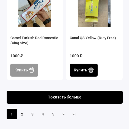
Camel Turkish Red Domestic
Canal QS Yellow (Duty Free)
(King Size)
1000 ₽
1000 ₽
Купить
Купить
Показать больше
1
2
3
4
5
>
>|