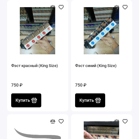
Фэст красный (King Size)
Фэст синий (King Size)
750 ₽
750 ₽
Купить
Купить