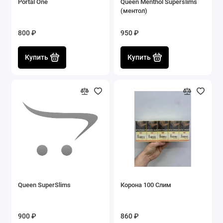
Portal One
Queen Menthol Superslims
(ментол)
800 ₽
950 ₽
Купить
Купить
Queen SuperSlims
Корона 100 Слим
900 ₽
860 ₽