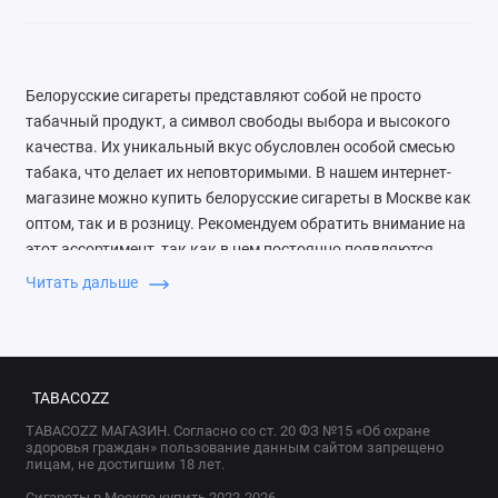
Белорусские сигареты представляют собой не просто
табачный продукт, а символ свободы выбора и высокого
качества. Их уникальный вкус обусловлен особой смесью
табака, что делает их неповторимыми. В нашем интернет-
магазине можно купить белорусские сигареты в Москве как
оптом, так и в розницу. Рекомендуем обратить внимание на
этот ассортимент, так как в нем постоянно появляются
новинки, и выбор может быть запутанным.
Читать дальше
Отзывы о белорусских сигаретах свидетельствуют о
высоком уровне доверия к ним. Многие клиенты
высказывают свое восхищение их качеством, что для нас
TABACOZZ
источник гордости. Они отмечают насыщенный вкус,
стойкий аромат и гармоничное сочетание крепости.
TABACOZZ МАГАЗИН. Согласно со ст. 20 ФЗ №15 «Об охране
здоровья граждан» пользование данным сайтом запрещено
Присоединяйтесь к тем, кто уже оценил высший стандарт
лицам, не достигшим 18 лет.
табачных изделий!
Сигареты в Москве купить 2022-2026