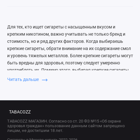
Для тех, кто ищет сигареты с насыщенным вкусом и
крепким никотином, важно учитывать не только бренд и
стоимость, но и ряд других факторов. Когда выбираешь
крепкие сигареты, обрати внимание на их содержание смол
и уровень тяжелых металлов. Более крепкие сигареты могут
быть вредны для здоровья, поэтому следует умеренно
употреблять их. Помимо этого, выбирая крепкие сигареты,
учти свои предпочтения по вкусу и запаху, чтобы получить
Читать дальше
максимальное удовольствие от курения.
Крепкие сигареты бывают разных видов: с фильтром и без, с
различными ароматизаторами и добавками. Учитывай
TABACOZZ
свои предпочтения и степень крепости, чтобы найти
идеальный вариант. Перед покупкой обязательно
TABACOZZ МАГАЗИН. Согласно со ст. 20 ФЗ №15 «Об охране
здоровья граждан» пользование данным сайтом запрещено
ознакомься с отзывами других курильщиков, чтобы понять,
лицам, не достигшим 18 лет.
насколько сигареты соответствуют заявленным
Сигареты в Москве купить 2022-2026