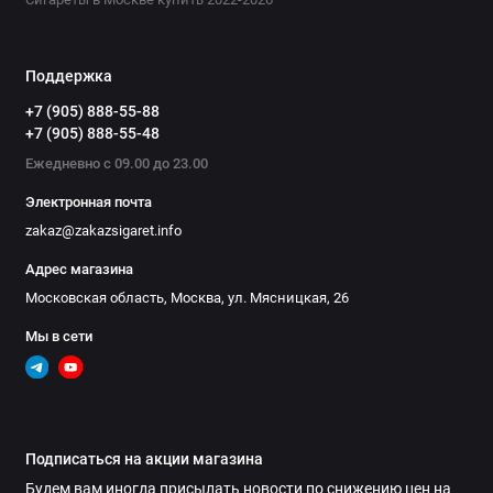
характеристикам. Не забывай о своем здоровье и старайся
выбирать качественные продукты.
Поддержка
Исследуй рынок и попробуй разные марки крепких сигарет,
чтобы найти идеальное сочетание крепости, вкуса и
+7 (905) 888-55-88
+7 (905) 888-55-48
качества. Помни, что умеренное потребление табачных
изделий важно для поддержания здоровья и благополучия.
Ежедневно с 09.00 до 23.00
Электронная почта
zakaz@zakazsigaret.info
Адрес магазина
Московская область, Москва, ул. Мясницкая, 26
Мы в сети
Подписаться на акции магазина
Будем вам иногда присылать новости по снижению цен на