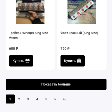
Тройка (Липецк) King Size
Фэст красный (King Size)
Акциз
600 ₽
750 ₽
Купить
Купить
Показать больше
1
2
3
4
5
>
>|