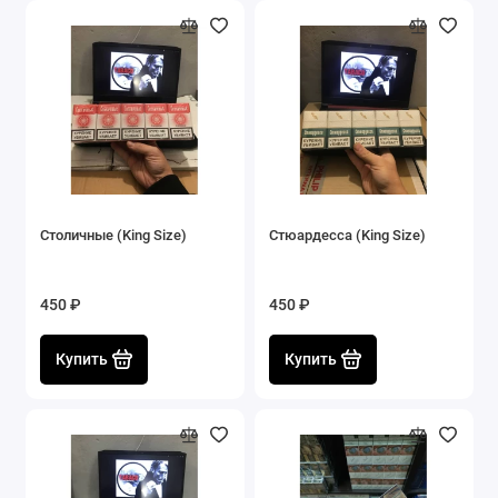
Столичные (King Size)
Стюардесса (King Size)
450 ₽
450 ₽
Купить
Купить