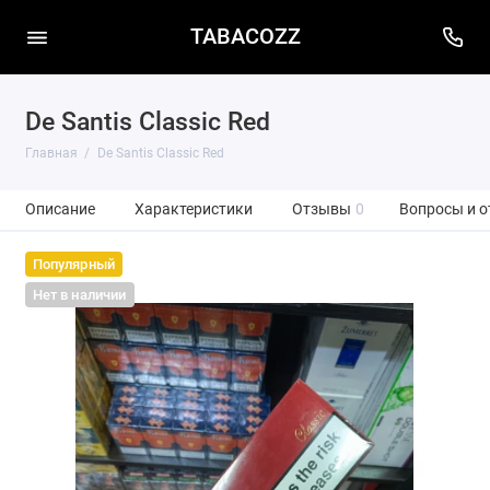
TABACOZZ
De Santis Classic Red
Главная
De Santis Classic Red
Описание
Характеристики
Отзывы
0
Вопросы и о
Популярный
Нет в наличии