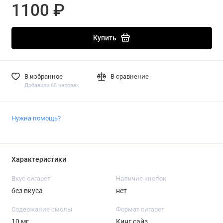
1100 ₽
Купить
В избранное
В сравнение
Добавили 68 человек
Нужна помощь?
Характеристики
Вкус сигарет
Наличие кнопок
без вкуса
нет
Содержание смолы
Формат сигарет
10 мг.
Кинг сайз