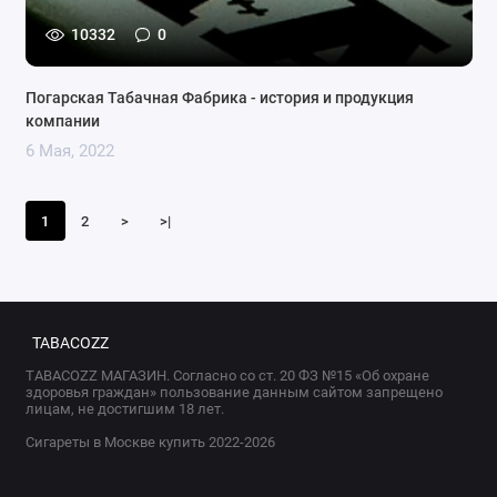
10332
0
Погарская Табачная Фабрика - история и продукция
компании
6 Мая, 2022
1
2
>
>|
TABACOZZ
TABACOZZ МАГАЗИН. Согласно со ст. 20 ФЗ №15 «Об охране
здоровья граждан» пользование данным сайтом запрещено
лицам, не достигшим 18 лет.
Сигареты в Москве купить 2022-2026