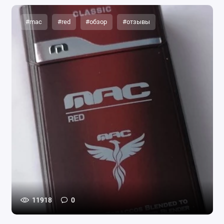
#mac
#red
#обзор
#отзывы
11918
0