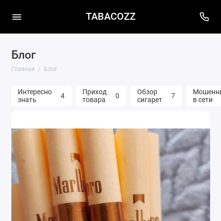
TABACOZZ
Блог
Главная
Блог
Интересно
Приход
Обзор
Мошенн
4
0
7
знать
товара
сигарет
в сети