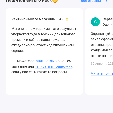
Все отзывы
Зеленый чай
Лайм
Armada
B
Манго
Мандарин
Black S5
Ментол
Мохито
Bleck
Bon
Рейтинг нашего магазина —
Серге
4.6
С
Оцени
Мята
Паан
Мы очень ним гордимся, это результат
Здравствуйте
упорного труда в течении длительного
заказ оформи
времени и сейчас наша команда
отзывы, вроде
ежедневно работает над улучшением
конце мая за
сервиса.
отзыв по пол
Вы можете
оставить отзыв
о нашем
всем приятно
30 Апреля, 20
магазине или
написать в поддержку
,
если у вас есть какие-то вопросы.
Читать полн