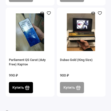
Parliament QS Carat (duty
Dubao Gold (King Size)
Купить
Купить
Купить
Купить
Free) Картон
990 ₽
900 ₽
Купить
Купить