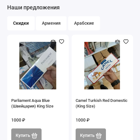
Наши предложения
Скидки
Армения
Арабские
Parliament Aqua Blue
Camel Turkish Red Domestic
Купить
Купить
Купить
Купить
(Швейцария) King Size
(King Size)
1000 ₽
1000 ₽
Купить
Купить