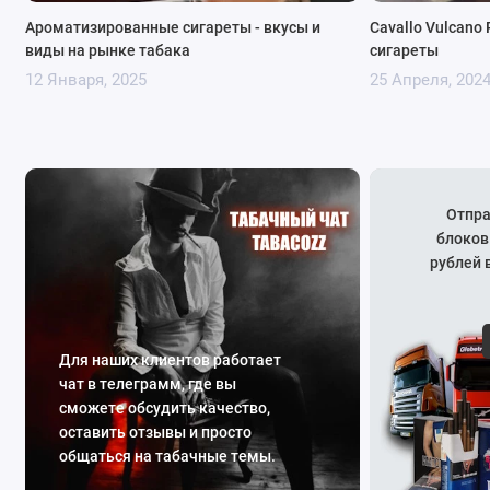
Ароматизированные сигареты - вкусы и
Cavallo Vulcano 
виды на рынке табака
сигареты
12 Января, 2025
25 Апреля, 202
Отпра
блоков
рублей 
Для наших клиентов работает
чат в телеграмм, где вы
сможете обсудить качество,
оставить отзывы и просто
общаться на табачные темы.