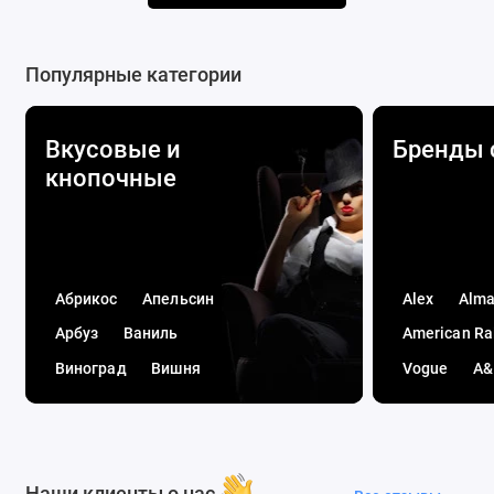
Популярные категории
Вкусовые и
Бренды 
кнопочные
Абрикос
Апельсин
Alex
Alm
Арбуз
Ваниль
American Ra
Виноград
Вишня
Vogue
A&
Гуава
Дыня
Akhtamar
Жвачка
Клубника
Alster
Ame
Кофе
Вино
AMG
Arar
Наши клиенты о нас