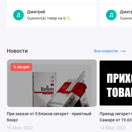
Дмитрий
Дмит
Д
Д
Оценил(а) товар на
Оценил
5
Новости
Все новости
% Акция
При заказе от 5 блоков сигарет - приятный
Приход сигарет 
бонус
Самаре от 19.03
15 Мая, 2022
14 Мая, 2022