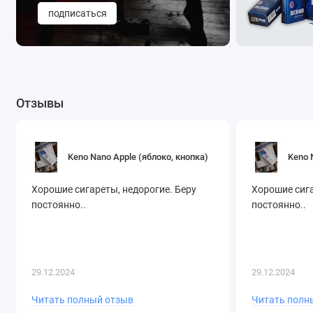
подписаться
Отзывы
Keno Nano Apple (яблоко, кнопка)
Keno 
Хорошие сигареты, недорогие. Беру
Хорошие сига
постоянно..
постоянно..
29.12.2024
29.12.2024
Читать полный отзыв
Читать полн