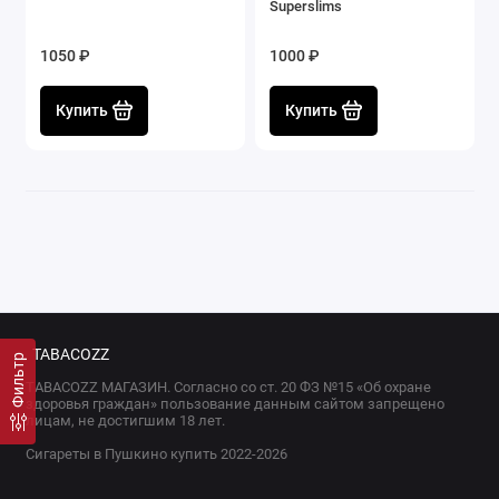
Superslims
1050 ₽
1000 ₽
Купить
Купить
TABACOZZ
Фильтр
TABACOZZ МАГАЗИН. Согласно со ст. 20 ФЗ №15 «Об охране
здоровья граждан» пользование данным сайтом запрещено
лицам, не достигшим 18 лет.
Сигареты в Пушкино купить 2022-2026