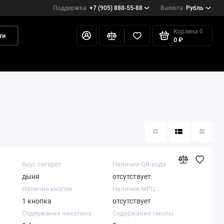
Поддержка
+7 (905) 888-55-88
Валюта
Рубль
Корзина
0
ти
0 ₽
Вкус сигарет
Наличие QR-кода
дыня
отсутствует
Наличие кнопок
Наличие МРЦ
1 кнопка
отсутствует
Содержание никотина
Содержание смолы