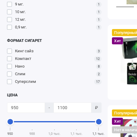
9 мг.
1
10 мг.
1
12 мг.
1
0,9 мг.
1
Популярны
ФОРМАТ СИГАРЕТ
Хит
Кинг сайз
3
Компакт
12
Нано
8
Слим
2
Суперслим
17
ЦЕНА
-
₽
Популярны
Хит
Нет в налич
950
988
1,0 тыс.
1,1 тыс.
1,1 тыс.