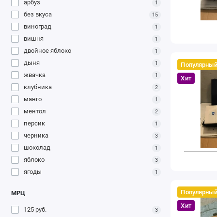
арбуз
1
без вкуса
15
виноград
1
вишня
1
двойное яблоко
1
дыня
1
Популярны
жвачка
1
Хит
клубника
2
манго
1
ментол
2
персик
1
черника
3
шоколад
1
яблоко
3
ягоды
1
Популярны
МРЦ
Хит
125 руб.
3