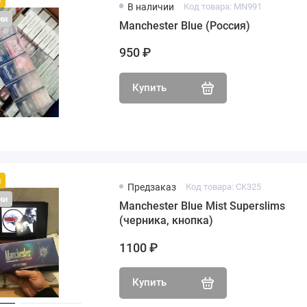
В наличии
Код товара: MN991
ии
Manchester Blue (Россия)
950 ₽
Купить
й
Предзаказ
Код товара: CK325
ии
Manchester Blue Mist Superslims
(черника, кнопка)
1100 ₽
Купить