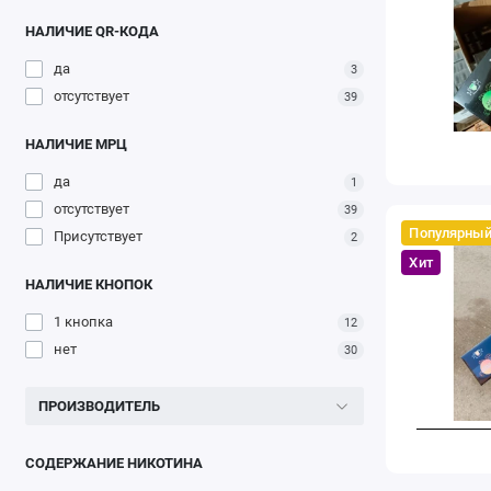
НАЛИЧИЕ QR-КОДА
да
3
отсутствует
39
НАЛИЧИЕ МРЦ
да
1
отсутствует
39
Популярны
Присутствует
2
Хит
НАЛИЧИЕ КНОПОК
1 кнопка
12
нет
30
ПРОИЗВОДИТЕЛЬ
СОДЕРЖАНИЕ НИКОТИНА