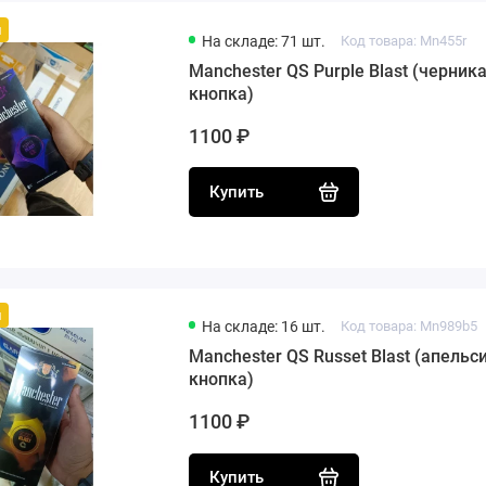
й
На складе: 71 шт.
Код товара: Mn455r
Manchester QS Purple Blast (черника
кнопка)
1100 ₽
Купить
й
На складе: 16 шт.
Код товара: Mn989b5
Manchester QS Russet Blast (апельси
кнопка)
1100 ₽
Купить