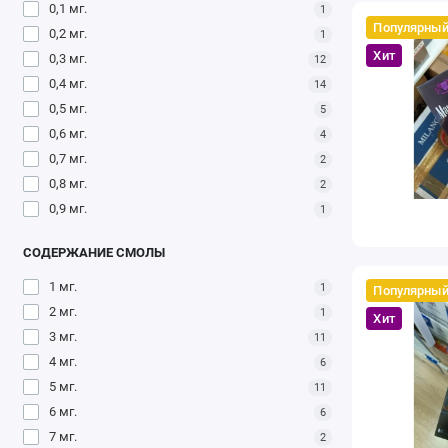
0,1 мг.
1
Популярны
0,2 мг.
1
Хит
0,3 мг.
12
0,4 мг.
14
0,5 мг.
5
0,6 мг.
4
0,7 мг.
2
0,8 мг.
2
0,9 мг.
1
СОДЕРЖАНИЕ СМОЛЫ
1 мг.
1
Популярны
2 мг.
1
Хит
3 мг.
11
4 мг.
6
5 мг.
11
6 мг.
6
7 мг.
2