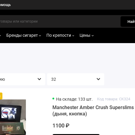
омощь
Най
Бренды сигарет
По крепости
Цены
й
На складе: 133 шт.
Код товара: CK324
Manchester Amber Crush Superslims
(дыня, кнопка)
1100 ₽