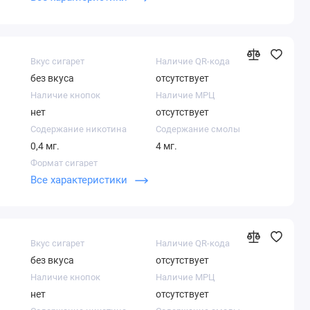
Вкус сигарет
Наличие QR-кода
без вкуса
отсутствует
Наличие кнопок
Наличие МРЦ
нет
отсутствует
Содержание никотина
Содержание смолы
0,4 мг.
4 мг.
Формат сигарет
Все характеристики
Слим
Вкус сигарет
Наличие QR-кода
без вкуса
отсутствует
Наличие кнопок
Наличие МРЦ
нет
отсутствует