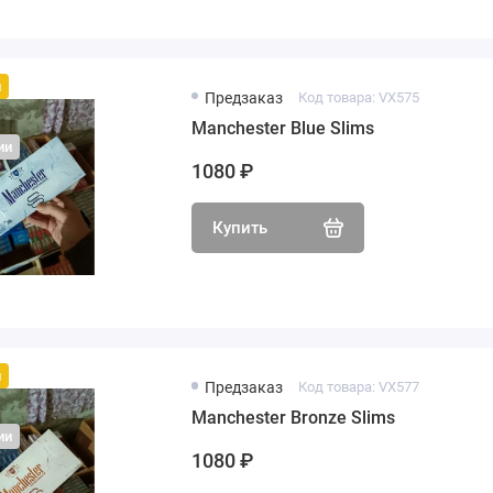
й
Предзаказ
Код товара: VX575
Manchester Blue Slims
ии
1080 ₽
Купить
й
Предзаказ
Код товара: VX577
Manchester Bronze Slims
ии
1080 ₽