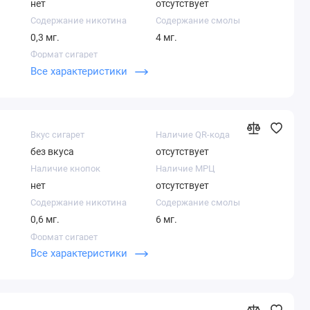
нет
отсутствует
Содержание никотина
Содержание смолы
0,3 мг.
4 мг.
Формат сигарет
Все характеристики
Суперслим
Вкус сигарет
Наличие QR-кода
без вкуса
отсутствует
Наличие кнопок
Наличие МРЦ
нет
отсутствует
Содержание никотина
Содержание смолы
0,6 мг.
6 мг.
Формат сигарет
Все характеристики
Кинг сайз