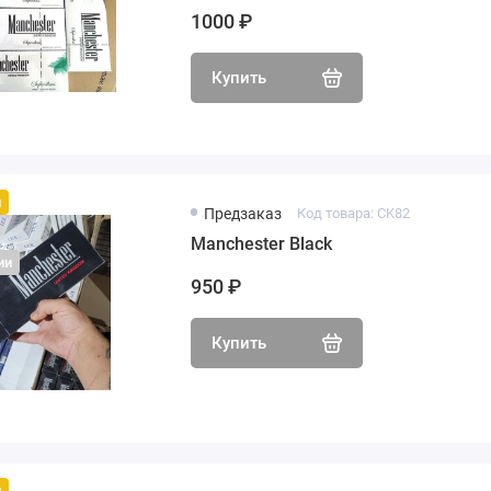
1000 ₽
Купить
й
Предзаказ
Код товара: CK82
Manchester Black
ии
950 ₽
Купить
й