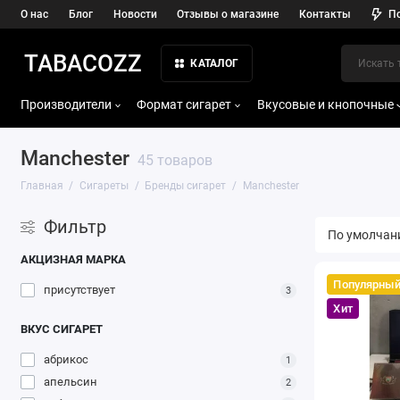
О нас
Блог
Новости
Отзывы о магазине
Контакты
П
TABACOZZ
КАТАЛОГ
Производители
Формат сигарет
Вкусовые и кнопочные
Manchester
45 товаров
Главная
Сигареты
Бренды сигарет
Manchester
Фильтр
АКЦИЗНАЯ МАРКА
Популярны
присутствует
3
Хит
ВКУС СИГАРЕТ
абрикос
1
апельсин
2