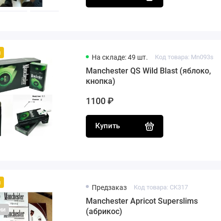
й
На складе: 49 шт.
Код товара: Mn093s
Manchester QS Wild Blast (яблоко,
кнопка)
1100 ₽
Купить
й
Предзаказ
Код товара: CK317
Manchester Apricot Superslims
ии
(абрикос)