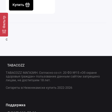
Купить
Фильтр
с
TABACOZZ
TABACOZZ МАГАЗИН. Согласно со ст. 20 ФЗ №15 «Об охране
здоровья граждан» пользование данным сайтом запрещено
лицам, не достигшим 18 лет.
Сигареты в Нижнекамске купить 2022-2026
Поддержка