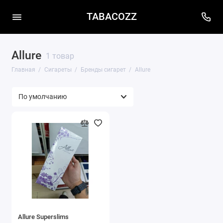
TABACOZZ
Allure
1 товар
Главная
Сигареты
Бренды сигарет
Allure
Allure Superslims