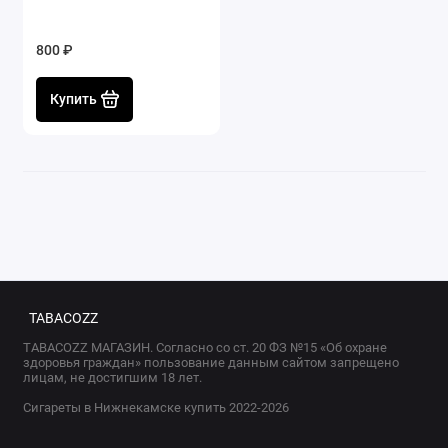
800 ₽
Купить
TABACOZZ
TABACOZZ МАГАЗИН. Согласно со ст. 20 ФЗ №15 «Об охране
здоровья граждан» пользование данным сайтом запрещено
лицам, не достигшим 18 лет.
Сигареты в Нижнекамске купить 2022-2026