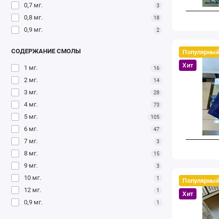
0,7 мг.
3
0,8 мг.
18
0,9 мг.
2
СОДЕРЖАНИЕ СМОЛЫ
Популярны
Хит
1 мг.
16
2 мг.
14
3 мг.
28
4 мг.
73
5 мг.
105
6 мг.
47
7 мг.
3
8 мг.
15
9 мг.
3
10 мг.
1
Популярны
12 мг.
1
Хит
0,9 мг.
1