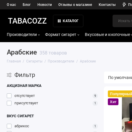
О нас
Блог
Новости
Отзывы о магазине
Контакты
П
TABACOZZ
КАТАЛОГ
Производители
Формат сигарет
Вкусовые и кнопочные
Арабские
358 товаров
Главная
Сигареты
Производители
Арабские
Фильтр
АКЦИЗНАЯ МАРКА
Популярны
отсутствует
9
Хит
присутствует
1
ВКУС СИГАРЕТ
абрикос
1