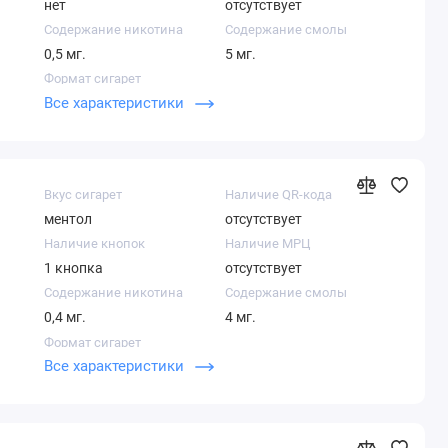
нет
отсутствует
Содержание никотина
Содержание смолы
0,5 мг.
5 мг.
Формат сигарет
Все характеристики
Суперслим
Вкус сигарет
Наличие QR-кода
ментол
отсутствует
Наличие кнопок
Наличие МРЦ
1 кнопка
отсутствует
Содержание никотина
Содержание смолы
0,4 мг.
4 мг.
Формат сигарет
Все характеристики
Суперслим