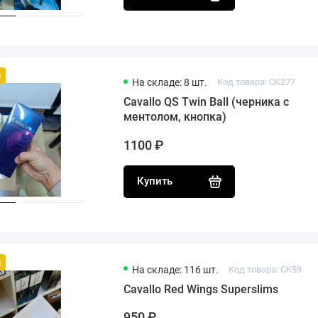
й
На складе: 8 шт.
Код товара: CK277
Cavallo QS Twin Ball (черника с
ментолом, кнопка)
1100 ₽
Купить
й
На складе: 116 шт.
Код товара: CK59
Cavallo Red Wings Superslims
950 ₽