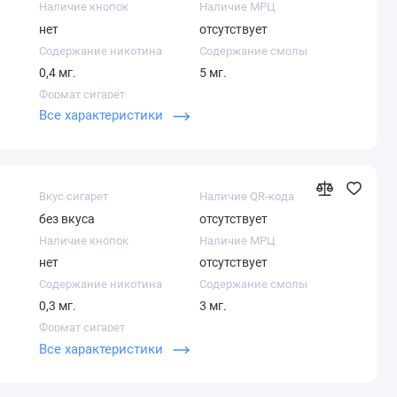
Наличие кнопок
Наличие МРЦ
нет
отсутствует
Содержание никотина
Содержание смолы
0,4 мг.
5 мг.
Формат сигарет
Все характеристики
Суперслим
Вкус сигарет
Наличие QR-кода
без вкуса
отсутствует
Наличие кнопок
Наличие МРЦ
нет
отсутствует
Содержание никотина
Содержание смолы
0,3 мг.
3 мг.
Формат сигарет
Все характеристики
Нано