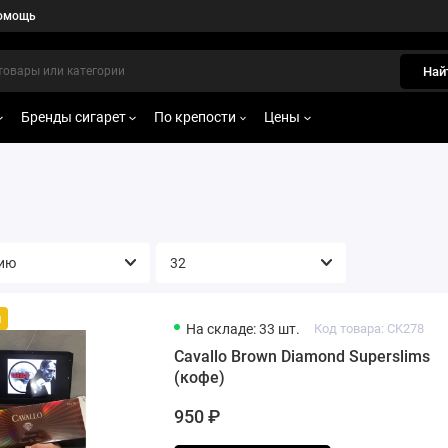
омощь
Най
Бренды сигарет
По крепости
Цены
й
На складе: 33 шт.
Код товара: CK278
Cavallo Brown Diamond Superslims
(кофе)
950 ₽