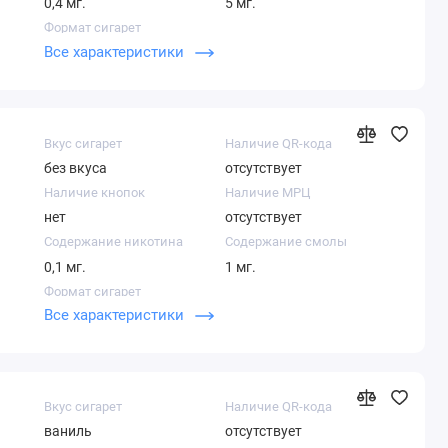
0,4 мг.
5 мг.
Формат сигарет
Все характеристики
Суперслим
Вкус сигарет
Наличие QR-кода
без вкуса
отсутствует
Наличие кнопок
Наличие МРЦ
нет
отсутствует
Содержание никотина
Содержание смолы
0,1 мг.
1 мг.
Формат сигарет
Все характеристики
Нано
Вкус сигарет
Наличие QR-кода
ваниль
отсутствует