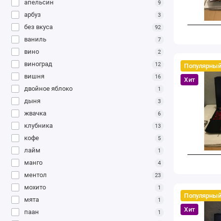
апельсин
9
арбуз
3
без вкуса
92
ваниль
7
вино
2
виноград
12
Популярны
вишня
16
Хит
двойное яблоко
1
дыня
3
жвачка
6
клубника
13
кофе
5
лайм
1
манго
4
ментол
23
мохито
1
Популярны
мята
1
Хит
паан
1