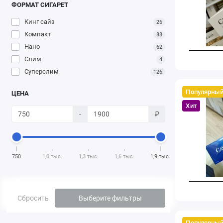
ФОРМАТ СИГАРЕТ
Кинг сайз
26
Компакт
88
Нано
62
Слим
4
Суперслим
126
Популярны
ЦЕНА
Хит
-
₽
750
1,0 тыс.
1,3 тыс.
1,6 тыс.
1,9 тыс.
Сбросить
Выберите фильтры
Популярны