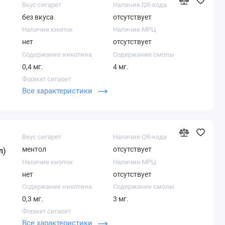
Вкус сигарет
Наличие QR-кода
без вкуса
отсутствует
Наличие кнопок
Наличие МРЦ
нет
отсутствует
Содержание никотина
Содержание смолы
0,4 мг.
4 мг.
Формат сигарет
Все характеристики
Нано
Вкус сигарет
Наличие QR-кода
ментол
отсутствует
л)
Наличие кнопок
Наличие МРЦ
нет
отсутствует
Содержание никотина
Содержание смолы
0,3 мг.
3 мг.
Формат сигарет
Все характеристики
Нано