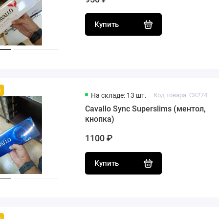
Купить
й
На складе: 13 шт.
Код товара: CK274
Cavallo Sync Superslims (ментол,
кнопка)
1100 ₽
Купить
й