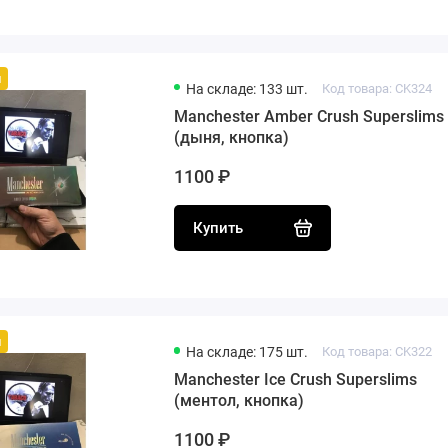
й
На складе: 133 шт.
Код товара: CK324
Manchester Amber Crush Superslims
(дыня, кнопка)
1100 ₽
Купить
й
На складе: 175 шт.
Код товара: CK322
Manchester Ice Crush Superslims
(ментол, кнопка)
1100 ₽