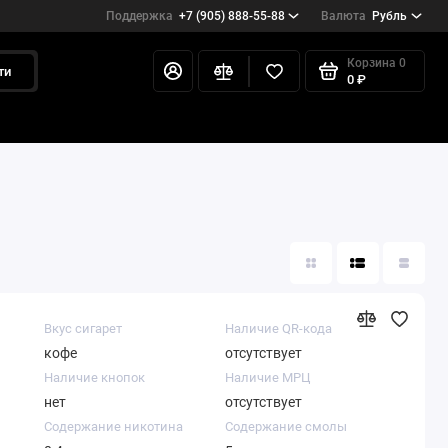
Поддержка
+7 (905) 888-55-88
Валюта
Рубль
Корзина
0
ти
0 ₽
Вкус сигарет
Наличие QR-кода
кофе
отсутствует
Наличие кнопок
Наличие МРЦ
нет
отсутствует
Содержание никотина
Содержание смолы