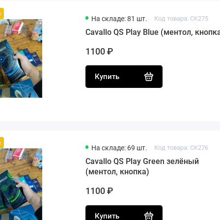
й
На складе: 81 шт.
Код товара: CK275
Cavallo QS Play Blue (ментол, кнопк
1100 ₽
Купить
й
На складе: 69 шт.
Код товара: CK276
Cavallo QS Play Green зелёный
(ментол, кнопка)
1100 ₽
Купить