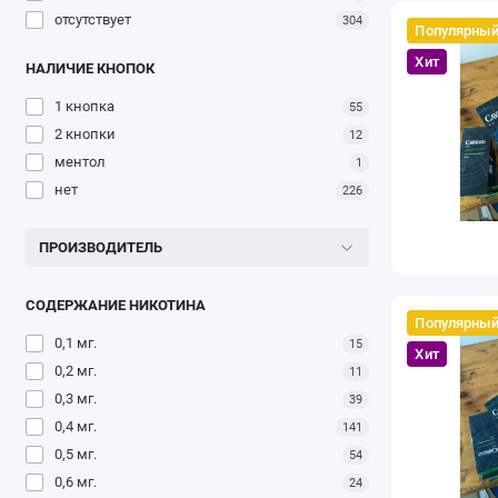
отсутствует
304
Популярны
Хит
НАЛИЧИЕ КНОПОК
1 кнопка
55
2 кнопки
12
ментол
1
нет
226
ПРОИЗВОДИТЕЛЬ
СОДЕРЖАНИЕ НИКОТИНА
Популярны
0,1 мг.
15
Хит
0,2 мг.
11
0,3 мг.
39
0,4 мг.
141
0,5 мг.
54
0,6 мг.
24