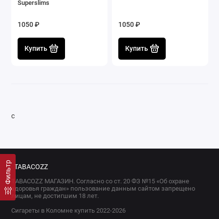
Superslims
1050 ₽
1050 ₽
Купить
Купить
с
Фильтр
TABACOZZ
TABACOZZ МАГАЗИН. Согласно со ст. 20 ФЗ №15 «Об охране
здоровья граждан» пользование данным сайтом запрещено
лицам, не достигшим 18 лет.
Сигареты в Коломне купить 2022-2026