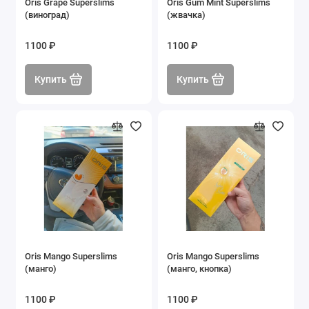
Oris Grape Superslims
Oris Gum Mint Superslims
(виноград)
(жвачка)
1100 ₽
1100 ₽
Купить
Купить
Oris Mango Superslims
Oris Mango Superslims
(манго)
(манго, кнопка)
1100 ₽
1100 ₽