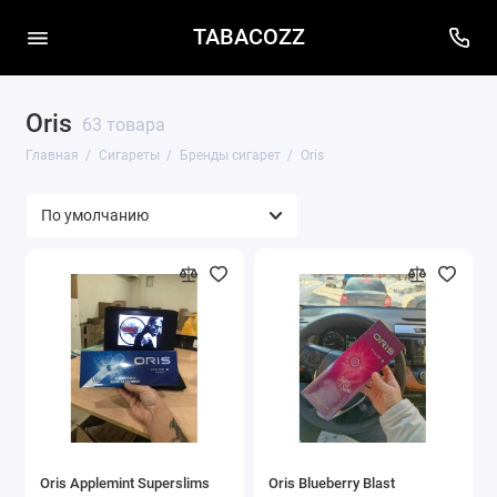
TABACOZZ
Oris
63 товара
Главная
Сигареты
Бренды сигарет
Oris
Oris Applemint Superslims
Oris Blueberry Blast