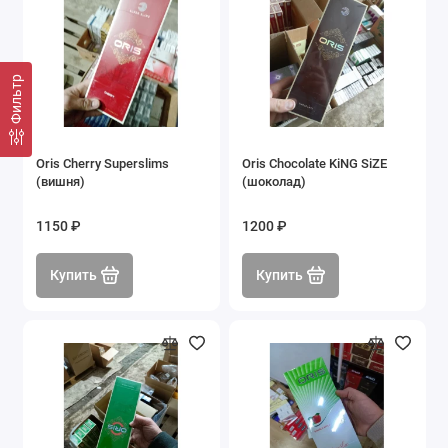
Фильтр
Oris Cherry Superslims
Oris Choсolate KiNG SiZE
(вишня)
(шоколад)
1150 ₽
1200 ₽
Купить
Купить