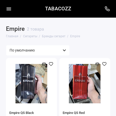
TABACOZZ
Empire
2 товара
Главная
Сигареты
Бренды сигарет
Empire
Empire QS Black
Empire QS Red