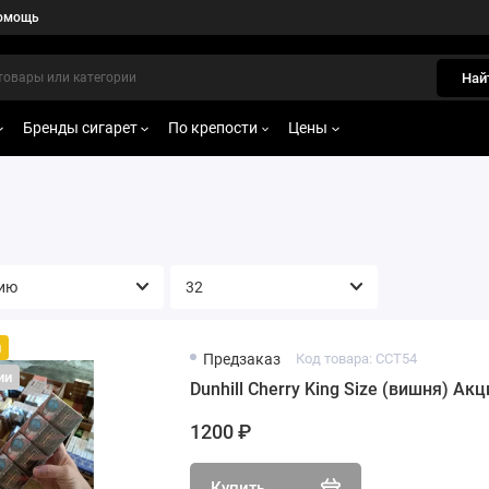
омощь
Най
Бренды сигарет
По крепости
Цены
й
Предзаказ
Код товара: CCT54
ии
Dunhill Cherry King Size (вишня) Акц
1200 ₽
Купить