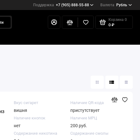
Поддержка
+7 (905) 888-55-88
Валюта
Рубль
Корзина
0
ти
0 ₽
Вкус сигарет
Наличие QR-кода
вишня
пристутствует
из
Наличие кнопок
Наличие МРЦ
нет
200 руб.
Содержание никотина
Содержание смолы