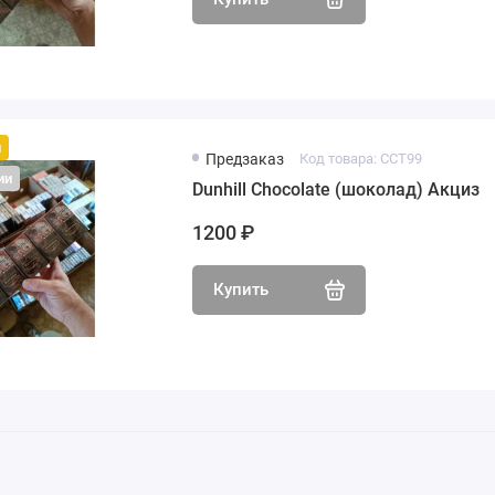
й
Предзаказ
Код товара: CCT99
ии
Dunhill Chocolate (шоколад) Акциз
1200 ₽
Купить