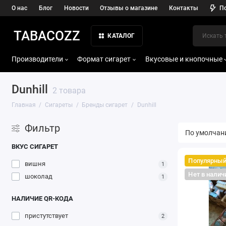
О нас
Блог
Новости
Отзывы о магазине
Контакты
П
TABACOZZ
КАТАЛОГ
Производители
Формат сигарет
Вкусовые и кнопочные
Dunhill
2 товара
Главная
Сигареты
Бренды сигарет
Dunhill
Фильтр
ВКУС СИГАРЕТ
Популярны
вишня
1
Нет в налич
шоколад
1
НАЛИЧИЕ QR-КОДА
пристутствует
2