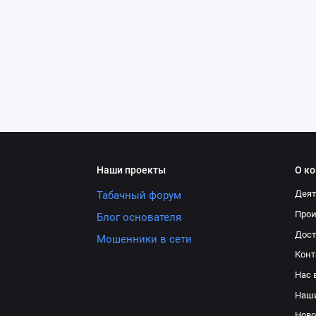
Наши проекты
О к
Деят
Табачный форум
Про
Блог основателя
Дост
Мошенники в сети
Конт
Нас 
Наш
Ново