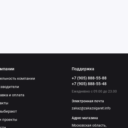
омпании
Поддержка
+7 (905) 888-55-88
ельность компании
+7 (905) 888-55-48
изводители
Ежедневно с 09.00 до 23.00
авка и оплата
Электронная почта
акты
zakaz@zakazsigaret.info
выбирают
Адрес магазина
и проекты
Московская область,
сти