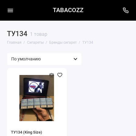
TABACOZZ
ТУ134
1 товар
Главная
Сигареты
Бренды сигарет
ТУ134
ТУ134 (King Size)