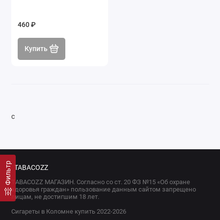
460 ₽
Купить
с
Фильтр
TABACOZZ
TABACOZZ МАГАЗИН. Согласно со ст. 20 ФЗ №15 «Об охране
здоровья граждан» пользование данным сайтом запрещено
лицам, не достигшим 18 лет.
Сигареты в Коломне купить 2022-2026