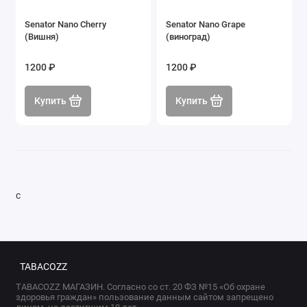
Senator Nano Cherry
Senator Nano Grape
(Вишня)
(виноград)
1200 ₽
1200 ₽
Купить
Купить
с
TABACOZZ
TABACOZZ МАГАЗИН. Согласно со ст. 20 ФЗ №15 «Об охране
здоровья граждан» пользование данным сайтом запрещено