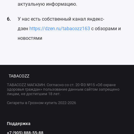
актуальную информацию.
У нас есть собственный канал яндекс-
дзен
https://dzen.ru/tabacozz163
с обзорами и
новостями
TABACOZZ
TABACOZZ МАГАЗИН. Согласно со ст. 20 ФЗ №15 «Об охране
здоровья граждан» пользование данным сайтом запрещено
лицам, не достигшим 18 лет.
Сигареты в Грозном купить 2022-2026
Поддержка
+7 (905) 888-55-88