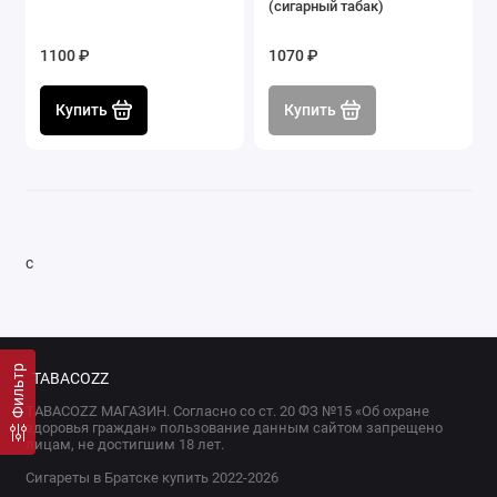
(сигарный табак)
1100 ₽
1070 ₽
Купить
Купить
с
Фильтр
TABACOZZ
TABACOZZ МАГАЗИН. Согласно со ст. 20 ФЗ №15 «Об охране
здоровья граждан» пользование данным сайтом запрещено
лицам, не достигшим 18 лет.
Сигареты в Братске купить 2022-2026