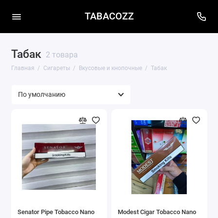
TABACOZZ
Табак
2 товара
Главная
Сигареты
Вкусовые и кнопочные
Табак
Senator Pipe Tobacco Nano
Modest Cigar Tobacco Nano