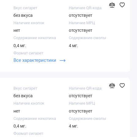
Вкус сигарет
Наличие QR-кода
без вкуса
отсутствует
Наличие кнопок
Наличие МРЦ
нет
отсутствует
Содержание никотина
Содержание смолы
0,4 мг.
4 мг.
Формат сигарет
Все характеристики
Нано
Вкус сигарет
Наличие QR-кода
без вкуса
отсутствует
Наличие кнопок
Наличие МРЦ
нет
отсутствует
Содержание никотина
Содержание смолы
0,4 мг.
4 мг.
Формат сигарет