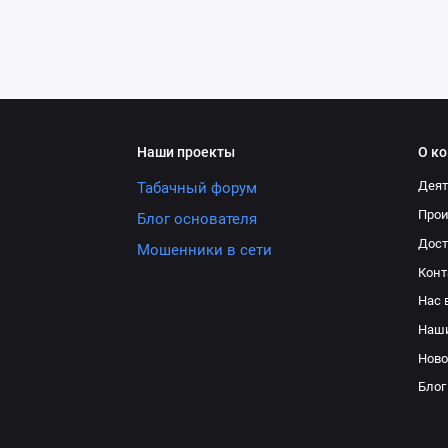
Наши проекты
О к
Деят
Табачный форум
Про
Блог основателя
Дост
Мошенники в сети
Конт
Нас 
Наш
Ново
Блог