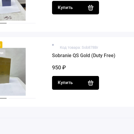
Купить
й
Код товара: Sob878Br
ии
Sobranie QS Gold (Duty Free)
950 ₽
Купить