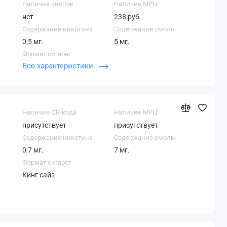
Наличие кнопок
Наличие МРЦ
нет
238 руб.
Содержание никотина
Содержание смолы
0,5 мг.
5 мг.
Формат сигарет
Все характеристики
Кинг сайз
Наличие QR-кода
Наличие МРЦ
присутствует
присутствует
Содержание никотина
Содержание смолы
0,7 мг.
7 мг.
Формат сигарет
Кинг сайз