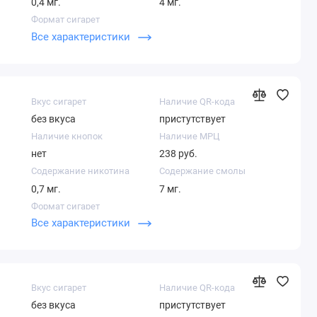
0,4 мг.
4 мг.
Формат сигарет
Все характеристики
Суперслим
Вкус сигарет
Наличие QR-кода
без вкуса
пристутствует
Наличие кнопок
Наличие МРЦ
нет
238 руб.
Содержание никотина
Содержание смолы
0,7 мг.
7 мг.
Формат сигарет
Все характеристики
Кинг сайз
Вкус сигарет
Наличие QR-кода
без вкуса
пристутствует