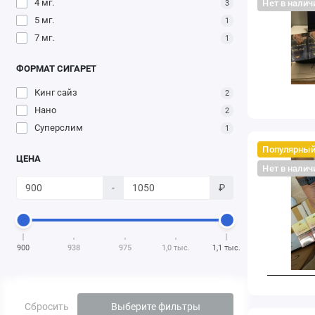
4 мг.
Нет в налич
3
5 мг.
1
7 мг.
1
ФОРМАТ СИГАРЕТ
Кинг сайз
2
Нано
2
Суперслим
1
Популярны
ЦЕНА
Нет в налич
-
₽
900
938
975
1,0 тыс.
1,1 тыс.
Сбросить
Выберите фильтры