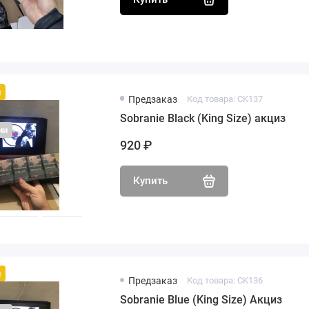
й
Предзаказ
Код товара: CK137
Sobranie Black (King Size) акциз
ии
920 ₽
Купить
й
Предзаказ
Код товара: CK136
Sobranie Blue (King Size) Акциз