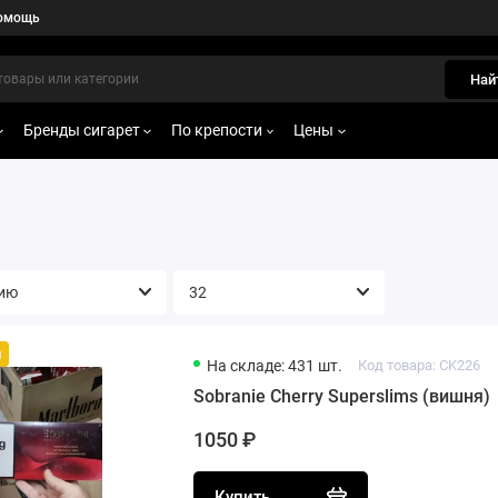
омощь
Най
Бренды сигарет
По крепости
Цены
й
На складе: 431 шт.
Код товара: CK226
Sobranie Cherry Superslims (вишня)
1050 ₽
Купить