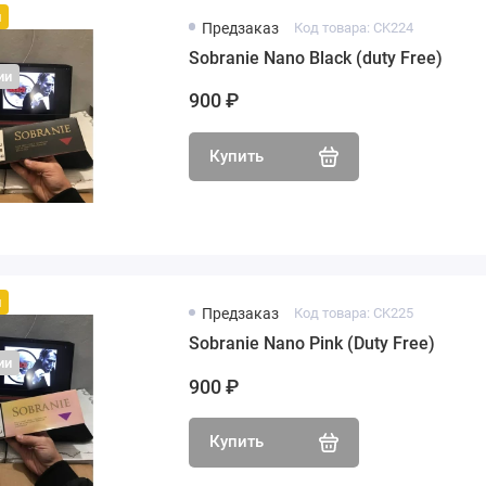
й
Предзаказ
Код товара: CK224
Sobranie Nano Black (duty Free)
ии
900 ₽
Купить
й
Предзаказ
Код товара: CK225
Sobranie Nano Pink (Duty Free)
ии
900 ₽
Купить