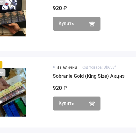
ии
920 ₽
Купить
й
В наличии
Код товара: Sb658f
ии
Sobranie Gold (King Size) Акциз
920 ₽
Купить