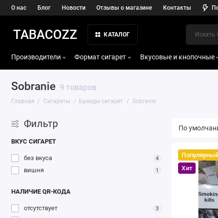
О нас
Блог
Новости
Отзывы о магазине
Контакты
П
TABACOZZ
КАТАЛОГ
Производители
Формат сигарет
Вкусовые и кнопочные
Sobranie
9 товаров
Главная
Сигареты
Бренды сигарет
Sobranie
Фильтр
ВКУС СИГАРЕТ
Популярны
без вкуса
4
Хит
вишня
1
НАЛИЧИЕ QR-КОДА
отсутствует
3