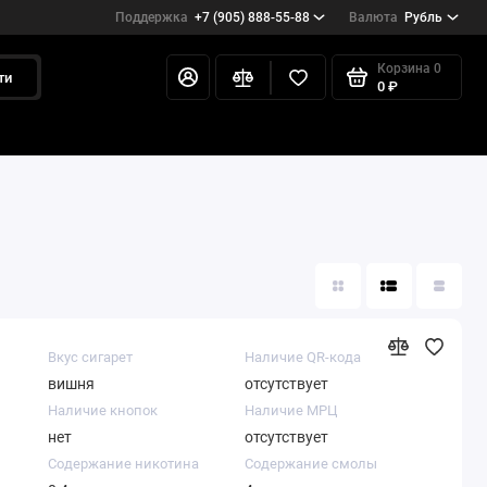
Поддержка
+7 (905) 888-55-88
Валюта
Рубль
Корзина
0
ти
0 ₽
Вкус сигарет
Наличие QR-кода
вишня
отсутствует
Наличие кнопок
Наличие МРЦ
нет
отсутствует
Содержание никотина
Содержание смолы