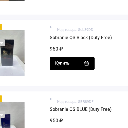
й
Код товара: Sob89DD
Sobranie QS Black (Duty Free)
ии
950 ₽
Купить
й
Код товара: SBR89DF
Sobranie QS BLUE (Duty Free)
ии
950 ₽