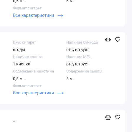
0,5 мг.
6 мг.
Формат сигарет
Все характеристики
Компакт
Вкус сигарет
Наличие QR-кода
ягоды
отсутствует
Наличие кнопок
Наличие МРЦ
1 кнопка
отсутствует
Содержание никотина
Содержание смолы
0,5 мг.
5 мг.
Формат сигарет
Все характеристики
Компакт
..