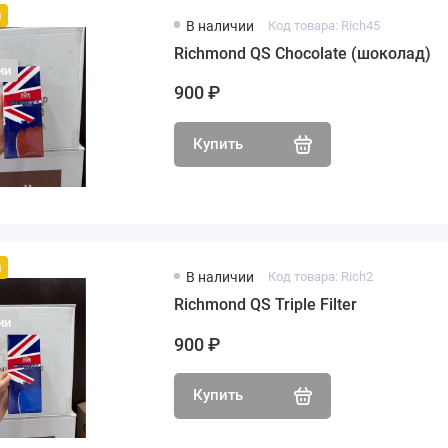
й
В наличии
Код товара: Rich45
Richmond QS Chocolate (шоколад)
ии
900 ₽
Купить
й
В наличии
Код товара: Rich2
Richmond QS Triple Filter
ии
900 ₽
Купить