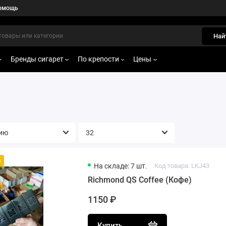
омощь
Най
Бренды сигарет
По крепости
Цены
й
На складе: 7 шт.
Код товара: LKJ43
Richmond QS Coffee (Кофе)
1150 ₽
Купить