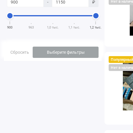
Нет в налич
-
₽
900
963
1,0 тыс.
1,1 тыс.
1,2 тыс.
Сбросить
Выберите фильтры
Популярны
Нет в налич