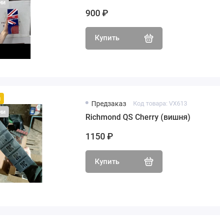
ии
900 ₽
Купить
й
Предзаказ
Код товара: VX613
ии
Richmond QS Cherry (вишня)
1150 ₽
Купить