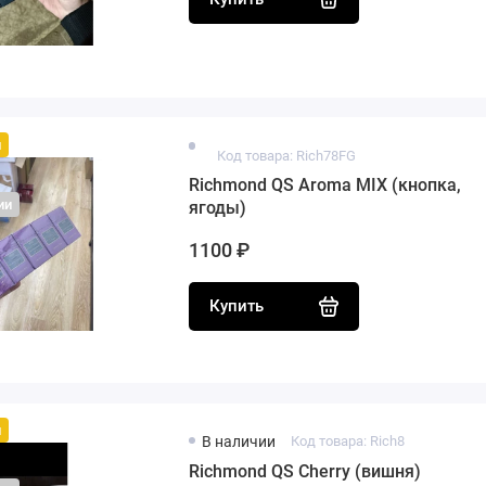
й
Код товара: Rich78FG
Richmond QS Aroma MIX (кнопка,
ии
ягоды)
1100 ₽
Купить
й
В наличии
Код товара: Rich8
Richmond QS Cherry (вишня)