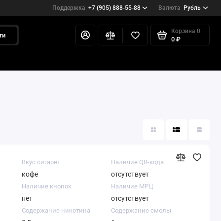
Поддержка
+7 (905) 888-55-88
Валюта
Рубль
Корзина
0
ти
0 ₽
Вкус сигарет
Наличие QR-кода
кофе
отсутствует
Наличие кнопок
Наличие МРЦ
нет
отсутствует
Содержание никотина
Содержание смолы