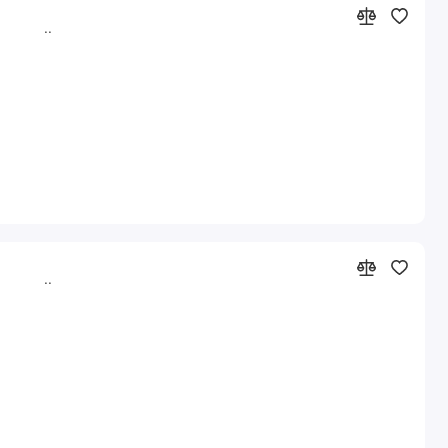
..
..