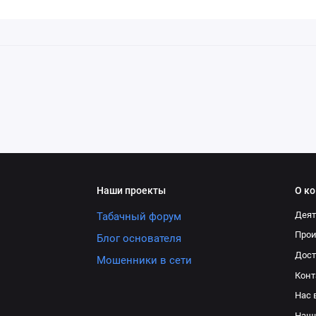
Наши проекты
О к
Деят
Табачный форум
Про
Блог основателя
Дост
Мошенники в сети
Конт
Нас 
Наш