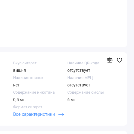
Вкус сигарет
Наличие QR-кода
вишня
отсутствует
Наличие кнопок
Наличие МРЦ
нет
отсутствует
Содержание никотина
Содержание смолы
0,5 мг.
6 мг.
Формат сигарет
Все характеристики
Компакт