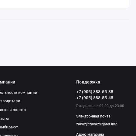
омпании
Поддержка
+7 (905) 888-55-88
ельность компании
+7 (905) 888-55-48
изводители
Ежедневно с 09.00 до 23.00
авка и оплата
Электронная почта
акты
zakaz@zakazsigaret.info
выбирают
Адрес магазина
и проекты