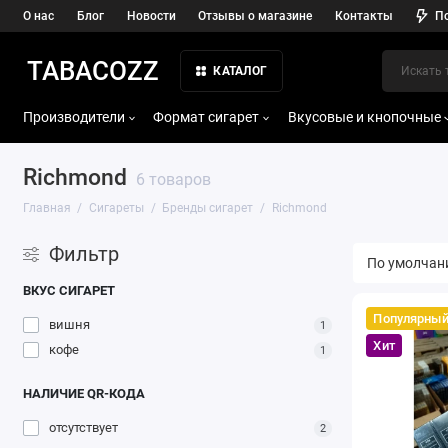
О нас
Блог
Новости
Отзывы о магазине
Контакты
П
TABACOZZ
КАТАЛОГ
Производители
Формат сигарет
Вкусовые и кнопочные
Richmond
6 товаров
Главная
Сигареты
Бренды сигарет
Richmond
Фильтр
ВКУС СИГАРЕТ
Популярны
вишня
1
Хит
кофе
1
НАЛИЧИЕ QR-КОДА
отсутствует
2