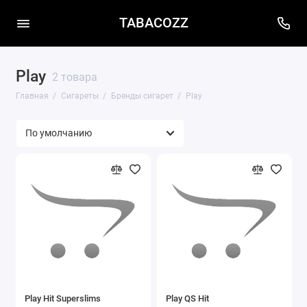
TABACOZZ
Play
2 товара
Главная
Сигареты
Бренды сигарет
Play
Play Hit Superslims
Play QS Hit