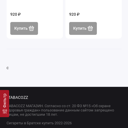
920 ₽
920 ₽
Купить
Купить
с
Фильтр
TABACOZZ
TABACOZZ МАГАЗИН. Согласно со ст. 20 ФЗ №15 «Об охране
здоровья граждан» пользование данным сайтом запрещено
лицам, не достигшим 18 лет.
Сигареты в Братске купить 2022-2026