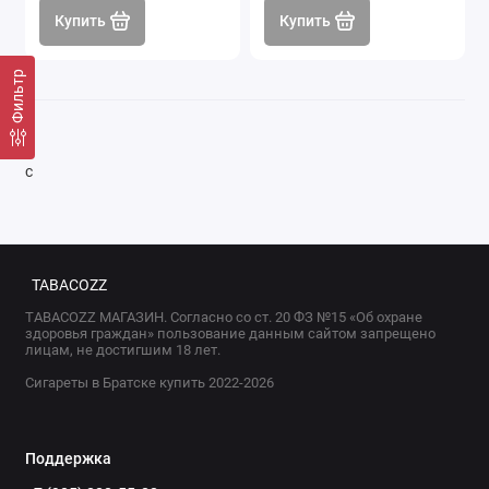
Купить
Купить
Фильтр
с
TABACOZZ
TABACOZZ МАГАЗИН. Согласно со ст. 20 ФЗ №15 «Об охране
здоровья граждан» пользование данным сайтом запрещено
лицам, не достигшим 18 лет.
Сигареты в Братске купить 2022-2026
Поддержка