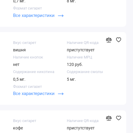
0,7 мг.
8 мг.
Формат сигарет
Все характеристики
Компакт
Вкус сигарет
Наличие QR-кода
вишня
пристутствует
Наличие кнопок
Наличие МРЦ
нет
120 руб.
Содержание никотина
Содержание смолы
0,5 мг.
5 мг.
Формат сигарет
Все характеристики
Компакт
Вкус сигарет
Наличие QR-кода
кофе
пристутствует