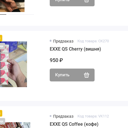
й
Предзаказ
Код товара: CK270
ии
EXXE QS Cherry (вишня)
950 ₽
Купить
й
Предзаказ
Код товара: VK112
ии
EXXE QS Coffee (кофе)