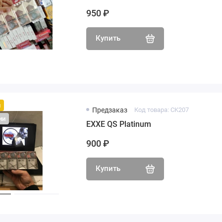
950 ₽
Купить
й
Предзаказ
Код товара: CK207
ии
EXXE QS Platinum
900 ₽
Купить