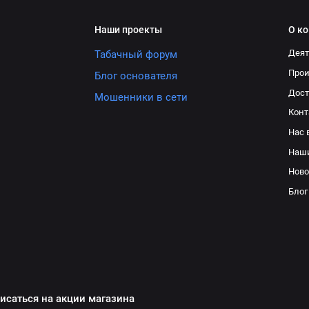
Наши проекты
О к
Деят
Табачный форум
Про
Блог основателя
Дост
Мошенники в сети
Конт
Нас 
Наш
Ново
Блог
исаться на акции магазина