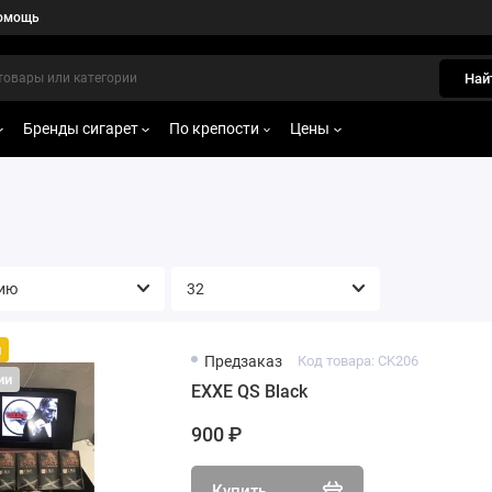
омощь
Най
Бренды сигарет
По крепости
Цены
й
Предзаказ
Код товара: CK206
ии
EXXE QS Black
900 ₽
Купить