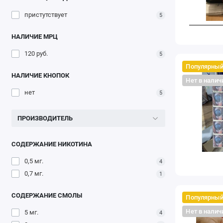
пристутствует
5
НАЛИЧИЕ МРЦ
120 руб.
5
Популярны
НАЛИЧИЕ КНОПОК
Нет в налич
нет
5
ПРОИЗВОДИТЕЛЬ
СОДЕРЖАНИЕ НИКОТИНА
0,5 мг.
4
0,7 мг.
1
СОДЕРЖАНИЕ СМОЛЫ
Популярны
Нет в налич
5 мг.
4