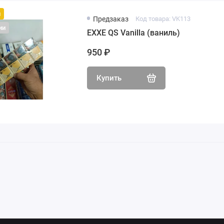
й
Предзаказ
Код товара: VK113
ии
EXXE QS Vanilla (ваниль)
950 ₽
Купить