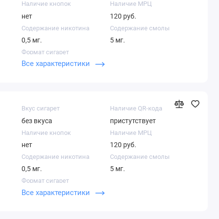
Наличие кнопок
Наличие МРЦ
нет
120 руб.
Содержание никотина
Содержание смолы
0,5 мг.
5 мг.
Формат сигарет
Все характеристики
Компакт
Вкус сигарет
Наличие QR-кода
без вкуса
пристутствует
Наличие кнопок
Наличие МРЦ
нет
120 руб.
Содержание никотина
Содержание смолы
0,5 мг.
5 мг.
Формат сигарет
Все характеристики
Компакт