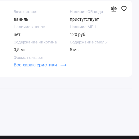
Вкус сигарет
Наличие QR-кода
ваниль
пристутствует
Наличие кнопок
Наличие МРЦ
нет
120 руб.
Содержание никотина
Содержание смолы
0,5 мг.
5 мг.
Формат сигарет
Все характеристики
Компакт