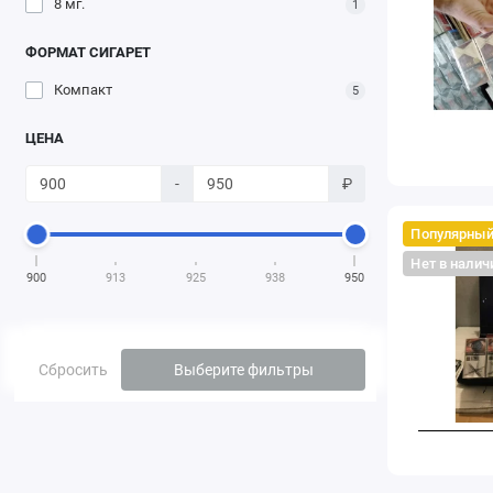
8 мг.
1
ФОРМАТ СИГАРЕТ
Компакт
5
ЦЕНА
-
₽
Популярны
Нет в налич
900
913
925
938
950
Сбросить
Выберите фильтры