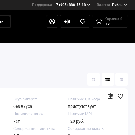
Поддержка
+7 (905) 888-55-88
Валюта
Рубль
Корзина
0
ти
0 ₽
Вкус сигарет
Наличие QR-кода
без вкуса
пристутствует
Наличие кнопок
Наличие МРЦ
нет
120 руб.
Содержание никотина
Содержание смолы