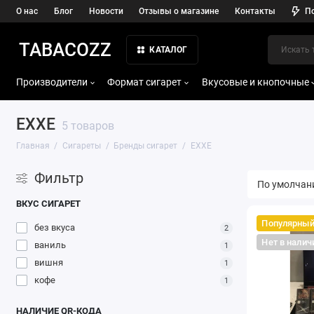
О нас
Блог
Новости
Отзывы о магазине
Контакты
П
TABACOZZ
КАТАЛОГ
Производители
Формат сигарет
Вкусовые и кнопочные
EXXE
5 товаров
Главная
Сигареты
Бренды сигарет
EXXE
Фильтр
ВКУС СИГАРЕТ
Популярны
без вкуса
2
Нет в налич
ваниль
1
вишня
1
кофе
1
НАЛИЧИЕ QR-КОДА