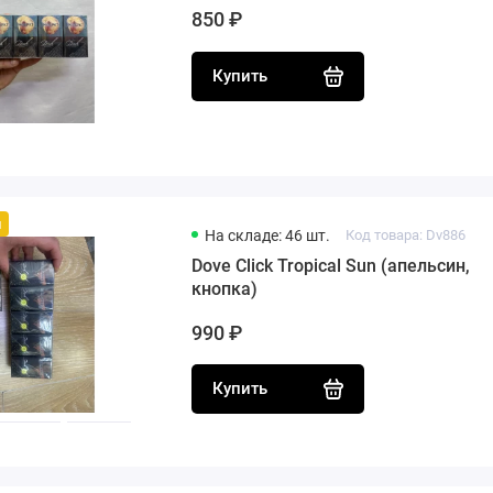
850 ₽
Купить
й
На складе: 46 шт.
Код товара: Dv886
Dove Сlick Tropical Sun (апельсин,
кнопка)
990 ₽
Купить