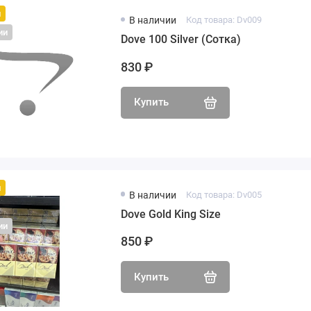
й
В наличии
Код товара: Dv009
ии
Dove 100 Silver (Сотка)
830 ₽
Купить
й
В наличии
Код товара: Dv005
Dove Gold King Size
ии
850 ₽
Купить