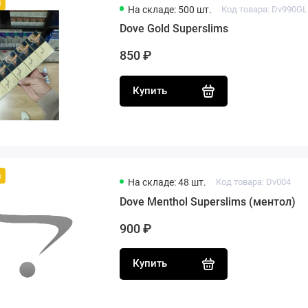
й
На складе: 500 шт.
Код товара: Dv990G
Dove Gold Superslims
850 ₽
Купить
й
На складе: 48 шт.
Код товара: Dv004
Dove Menthol Superslims (ментол)
900 ₽
Купить