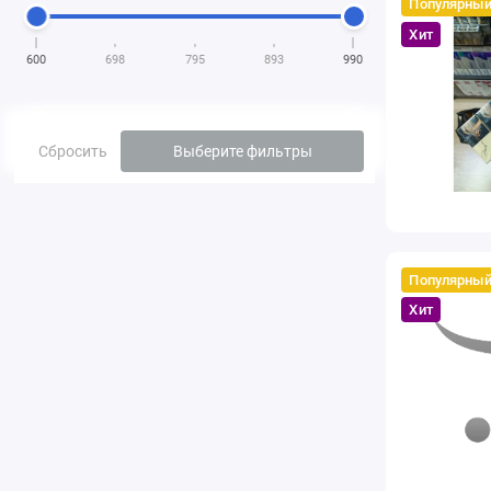
Популярны
Хит
600
698
795
893
990
Сбросить
Выберите фильтры
Популярны
Хит