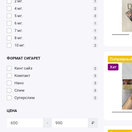
2 мг.
1
4 мг.
2
5 мг.
3
6 мг.
1
7 мг.
1
8 мг.
3
10 мг.
2
ФОРМАТ СИГАРЕТ
Популярны
Хит
Кинг сайз
2
Компакт
3
Нано
3
Слим
3
Суперслим
2
ЦЕНА
-
₽