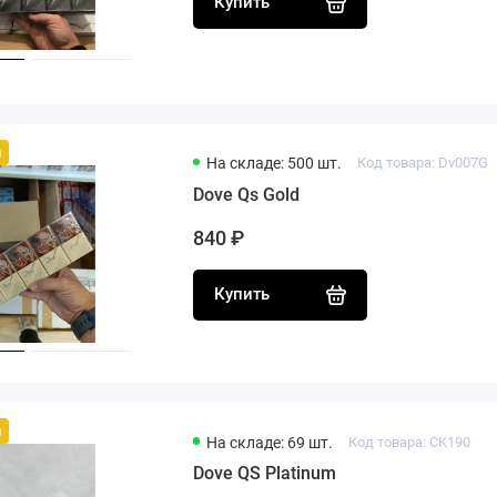
Купить
й
На складе: 500 шт.
Код товара: Dv007G
Dove Qs Gold
840 ₽
Купить
й
На складе: 69 шт.
Код товара: CK190
Dove QS Platinum