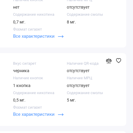
нет
отсутствует
Содержание никотина
Содержание смолы
0,7 мг.
8 мг.
Формат сигарет
Все характеристики
Компакт
Вкус сигарет
Наличие QR-кода
черника
отсутствует
Наличие кнопок
Наличие МРЦ
1 кнопка
отсутствует
Содержание никотина
Содержание смолы
0,5 мг.
5 мг.
Формат сигарет
Все характеристики
Компакт