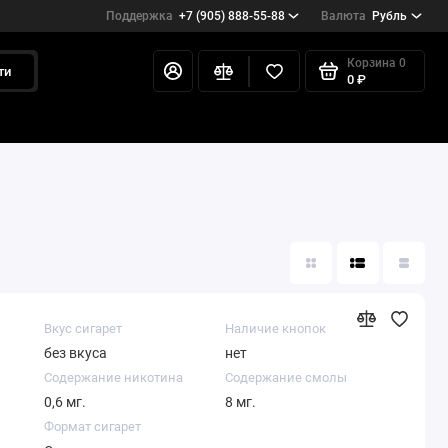
Поддержка
+7 (905) 888-55-88
Валюта
Рубль
Корзина
0
ти
0 ₽
Вкус сигарет
Наличие кнопок
без вкуса
нет
Содержание никотина
Содержание смолы
0,6 мг.
8 мг.
Формат сигарет