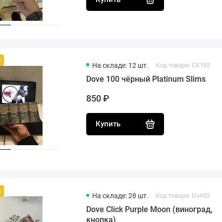
й
На складе: 12 шт.
Код товара: CK192
Dove 100 чёрный Platinum Slims
850 ₽
Купить
й
На складе: 28 шт.
Код товара: Dv453
Dove Click Purple Moon (виноград,
кнопка)