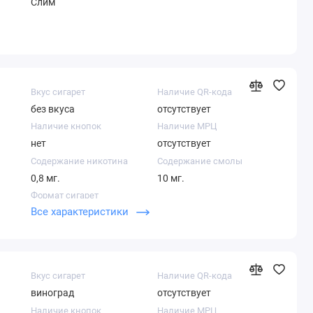
Слим
Вкус сигарет
Наличие QR-кода
без вкуса
отсутствует
Наличие кнопок
Наличие МРЦ
нет
отсутствует
Содержание никотина
Содержание смолы
0,8 мг.
10 мг.
Формат сигарет
Все характеристики
Слим
Вкус сигарет
Наличие QR-кода
виноград
отсутствует
Наличие кнопок
Наличие МРЦ