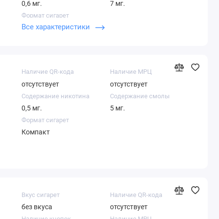
0,6 мг.
7 мг.
Формат сигарет
Все характеристики
Суперслим
Наличие QR-кода
Наличие МРЦ
отсутствует
отсутствует
Содержание никотина
Содержание смолы
0,5 мг.
5 мг.
Формат сигарет
Компакт
Вкус сигарет
Наличие QR-кода
без вкуса
отсутствует
Наличие кнопок
Наличие МРЦ