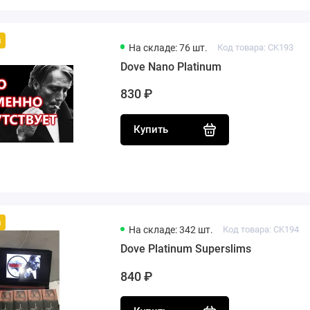
й
На складе: 76 шт.
Код товара: CK193
Dove Nano Platinum
830 ₽
Купить
й
На складе: 342 шт.
Код товара: CK194
Dove Platinum Superslims
840 ₽