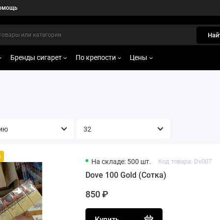
омощь
Най
Бренды сигарет
По крепости
Цены
й
На складе: 500 шт.
Код товара: Dv007
Dove 100 Gold (Сотка)
850 ₽
Купить