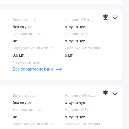
Вкус сигарет
Наличие QR-кода
без вкуса
отсутствует
Наличие кнопок
Наличие МРЦ
нет
отсутствует
Содержание никотина
Содержание смолы
0,6 мг.
6 мг.
Формат сигарет
Все характеристики
Нано
Вкус сигарет
Наличие QR-кода
без вкуса
отсутствует
Наличие кнопок
Наличие МРЦ
нет
отсутствует
Содержание никотина
Содержание смолы