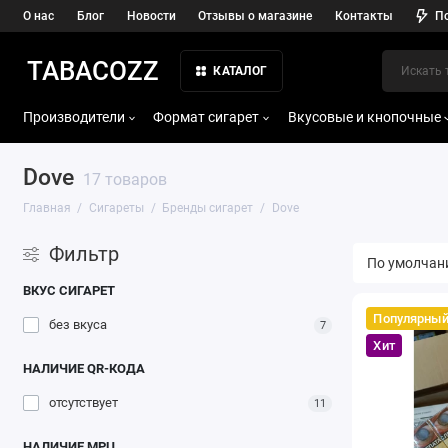
О нас
Блог
Новости
Отзывы о магазине
Контакты
П
TABACOZZ
КАТАЛОГ
Производители
Формат сигарет
Вкусовые и кнопочные
Dove
17 товаров
Главная
Сигареты
Бренды сигарет
Dove
Фильтр
ВКУС СИГАРЕТ
Популярны
без вкуса
7
Хит
НАЛИЧИЕ QR-КОДА
отсутствует
11
НАЛИЧИЕ МРЦ