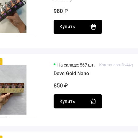
980 ₽
Купить
й
На складе: 567 шт.
Код товара: Dv44q
Dove Gold Nano
850 ₽
Купить