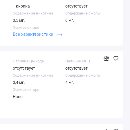
1 кнопка
отсутствует
Содержание никотина
Содержание смолы
0,5 мг.
6 мг.
Формат сигарет
Все характеристики
Компакт
Наличие QR-кода
Наличие МРЦ
отсутствует
отсутствует
Содержание никотина
Содержание смолы
0,4 мг.
4 мг.
Формат сигарет
Нано