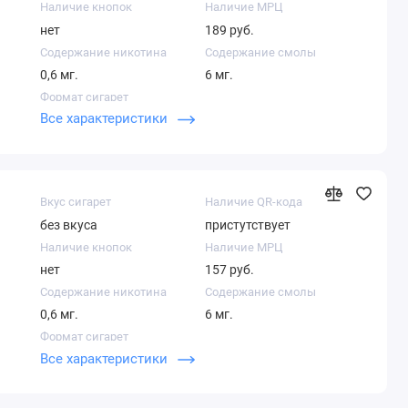
Наличие кнопок
Наличие МРЦ
нет
189 руб.
Содержание никотина
Содержание смолы
0,6 мг.
6 мг.
Формат сигарет
Все характеристики
Кинг сайз
Вкус сигарет
Наличие QR-кода
без вкуса
пристутствует
Наличие кнопок
Наличие МРЦ
нет
157 руб.
Содержание никотина
Содержание смолы
0,6 мг.
6 мг.
Формат сигарет
Все характеристики
Компакт