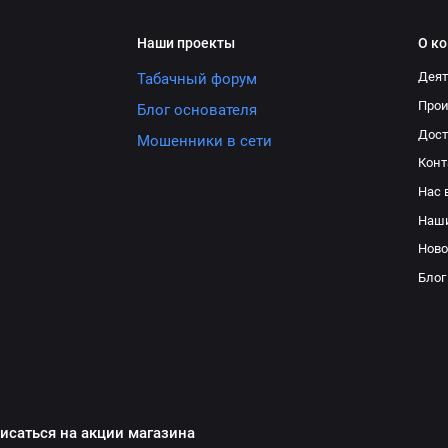
Наши проекты
О к
Деят
Табачный форум
Про
Блог основателя
Дост
Мошенники в сети
Конт
Нас 
Наш
Ново
Блог
исаться на акции магазина