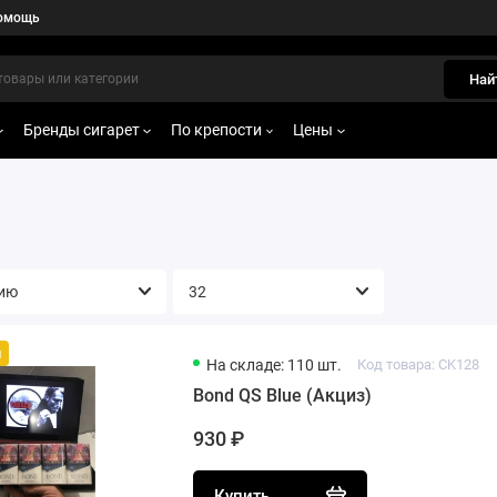
омощь
Най
Бренды сигарет
По крепости
Цены
й
На складе: 110 шт.
Код товара: CK128
Bond QS Blue (Акциз)
930 ₽
Купить