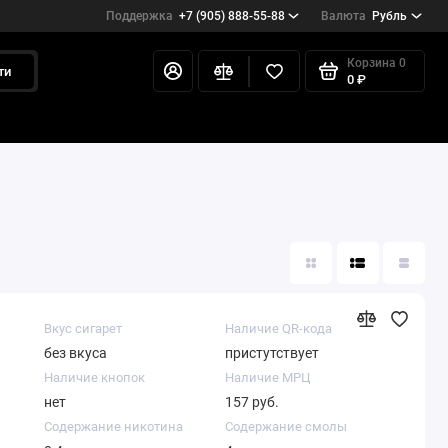
Поддержка
+7 (905) 888-55-88
Валюта
Рубль
Корзина
0
ти
0 ₽
Вкус сигарет
Наличие QR-кода
без вкуса
пристутствует
Наличие кнопок
Наличие МРЦ
нет
157 руб.
Содержание никотина
Содержание смолы