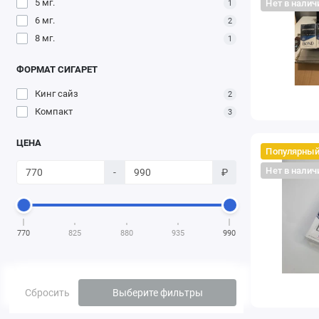
5 мг.
Нет в налич
1
6 мг.
2
8 мг.
1
ФОРМАТ СИГАРЕТ
Кинг сайз
2
Компакт
3
ЦЕНА
Популярны
Нет в налич
-
₽
770
825
880
935
990
Сбросить
Выберите фильтры