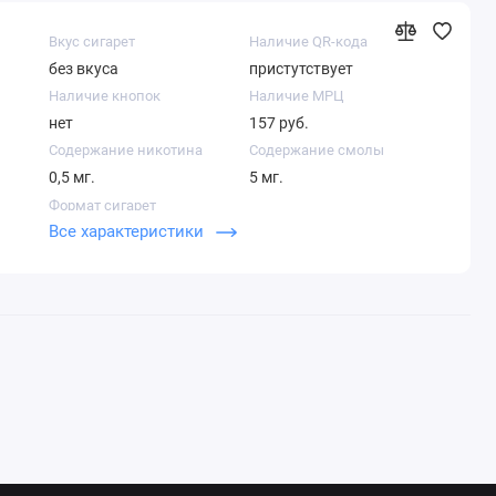
Вкус сигарет
Наличие QR-кода
без вкуса
пристутствует
Наличие кнопок
Наличие МРЦ
нет
157 руб.
Содержание никотина
Содержание смолы
0,5 мг.
5 мг.
Формат сигарет
Все характеристики
Компакт