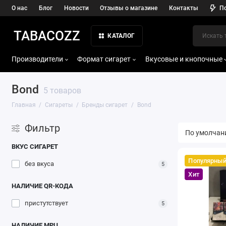
О нас
Блог
Новости
Отзывы о магазине
Контакты
П
TABACOZZ
КАТАЛОГ
Производители
Формат сигарет
Вкусовые и кнопочные
Bond
5 товаров
Главная
Сигареты
Бренды сигарет
Bond
Фильтр
ВКУС СИГАРЕТ
Популярны
без вкуса
5
Хит
НАЛИЧИЕ QR-КОДА
пристутствует
5
НАЛИЧИЕ МРЦ