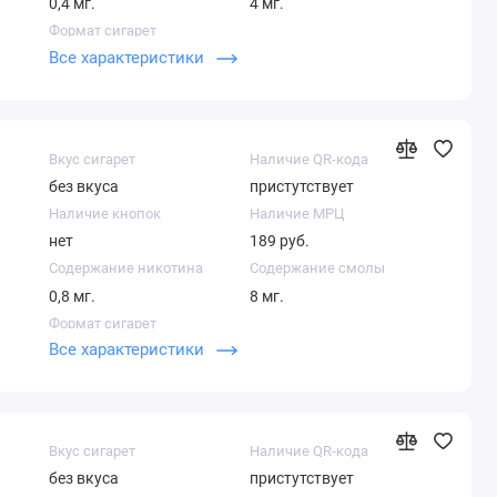
0,4 мг.
4 мг.
Формат сигарет
Все характеристики
Компакт
Вкус сигарет
Наличие QR-кода
без вкуса
пристутствует
Наличие кнопок
Наличие МРЦ
нет
189 руб.
Содержание никотина
Содержание смолы
0,8 мг.
8 мг.
Формат сигарет
Все характеристики
Кинг сайз
Вкус сигарет
Наличие QR-кода
без вкуса
пристутствует