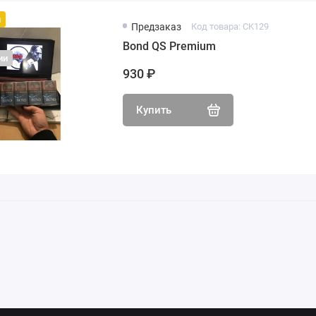
й
Предзаказ
Код товара: CK129
Bond QS Premium
ии
930 ₽
Купить