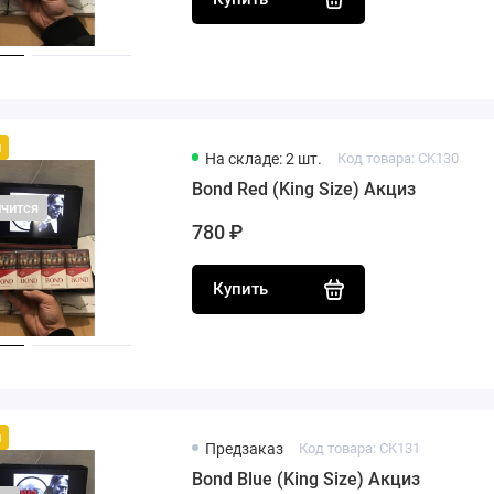
й
На складе: 2 шт.
Код товара: CK130
Bond Red (King Size) Акциз
нчится
780 ₽
Купить
й
Предзаказ
Код товара: CK131
Bond Blue (King Size) Акциз