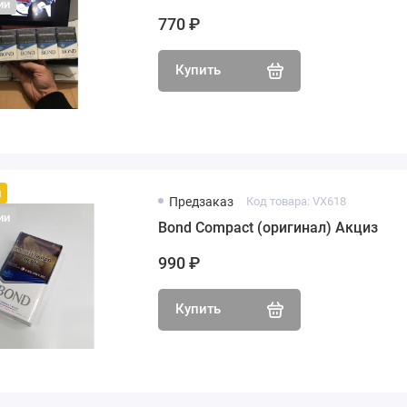
ии
770 ₽
Купить
й
Предзаказ
Код товара: VX618
ии
Bond Compact (оригинал) Акциз
990 ₽
Купить