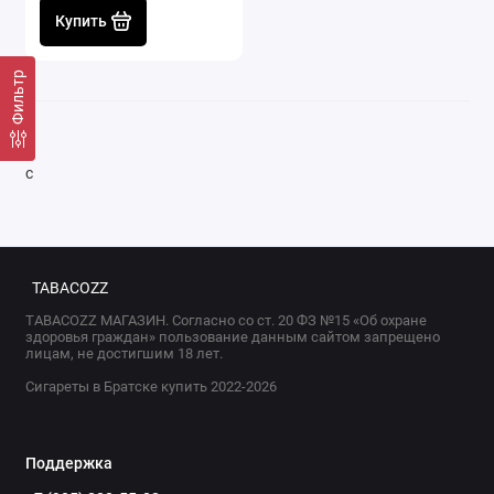
Купить
Фильтр
с
TABACOZZ
TABACOZZ МАГАЗИН. Согласно со ст. 20 ФЗ №15 «Об охране
здоровья граждан» пользование данным сайтом запрещено
лицам, не достигшим 18 лет.
Сигареты в Братске купить 2022-2026
Поддержка