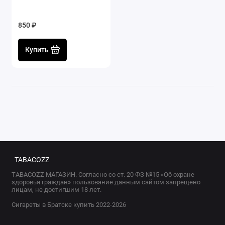
850 ₽
Купить
TABACOZZ
TABACOZZ МАГАЗИН. Согласно со ст. 20 ФЗ №15 «Об охране
здоровья граждан» пользование данным сайтом запрещено
лицам, не достигшим 18 лет.
Сигареты в Братске купить 2022-2026