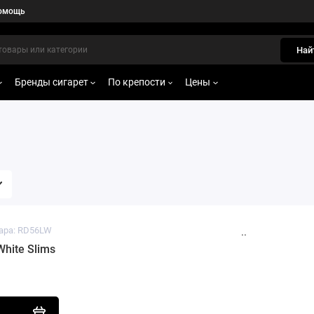
омощь
Най
Бренды сигарет
По крепости
Цены
ара: RD56LW
..
White Slims