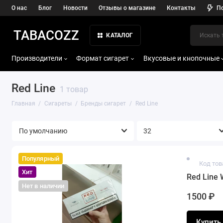
О нас
Блог
Новости
Отзывы о магазине
Контакты
П
TABACOZZ
КАТАЛОГ
Производители
Формат сигарет
Вкусовые и кнопочные
Red Line
1 товар
Главная
Сигареты
Бренды сигарет
Red Line
Популярный
Код тов
Хит
Red Line 
Нет в наличии
1500 ₽
Купить