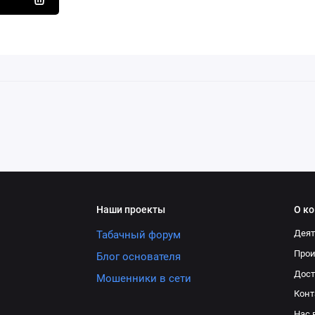
Наши проекты
О к
Деят
Табачный форум
Про
Блог основателя
Дост
Мошенники в сети
Конт
Нас 