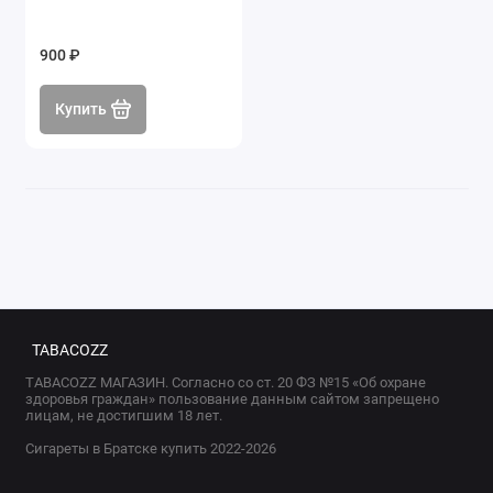
900 ₽
Купить
TABACOZZ
TABACOZZ МАГАЗИН. Согласно со ст. 20 ФЗ №15 «Об охране
здоровья граждан» пользование данным сайтом запрещено
лицам, не достигшим 18 лет.
Сигареты в Братске купить 2022-2026